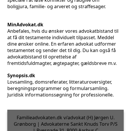
speciale i at løse konflikter og rådgive om
boligjura, familie- og arveret og straffesager.
MinAdvokat.dk
Anbefales, hvis du ønsker vores advokatbistand til
at få dit testamente individuelt tilpasset. Meddel
dine ønsker online. En erfaren advokat udformer
testamentet og sender det til dig. Du kan også få
advokatbistand til oprettelse af
fremtidsfuldmagter, ægtepagter, gældsbreve m.v.
Synopsis.dk
Lovsamling, domsreferater, litteraturoversigter,
beregningsprogrammer og formularsamling.
Juridisk informationssøgning for professionelle.
Familieadvokaten.dk v/advokat (H) Jørgen U.
Grønborg | Advokaterne Sankt Knuds Torv P/S
| Ryesgade 31, 8000 Aarhus C