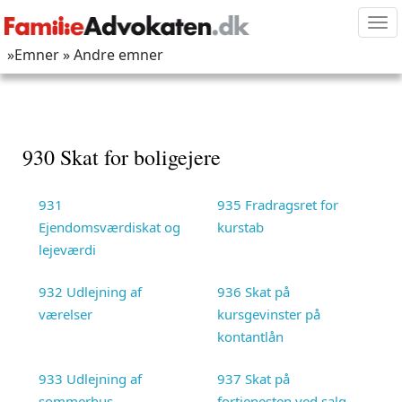
Tog
nav
»Emner
» Andre emner
930 Skat for boligejere
931
935 Fradragsret for
Ejendomsværdiskat og
kurstab
lejeværdi
932 Udlejning af
936 Skat på
værelser
kursgevinster på
kontantlån
933 Udlejning af
937 Skat på
sommerhus
fortjenesten ved salg