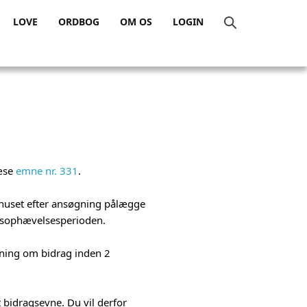
LOVE
ORDBOG
OM OS
LOGIN
læse
emne nr. 331
.
shuset efter ansøgning pålægge
ivsophævelsesperioden.
gning om bidrag inden 2
t bidragsevne. Du vil derfor