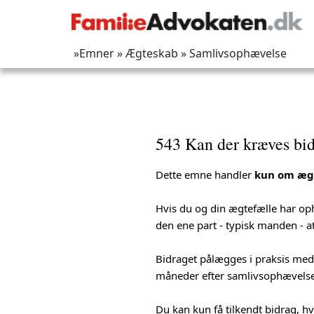
»Emner
» Ægteskab
» Samlivsophævelse
543 Kan der kræves bid
Dette emne handler
kun om ægt
Hvis du og din ægtefælle har op
den ene part - typisk manden - a
Bidraget pålægges i praksis med
måneder efter samlivsophævels
Du kan kun få tilkendt bidrag, hv