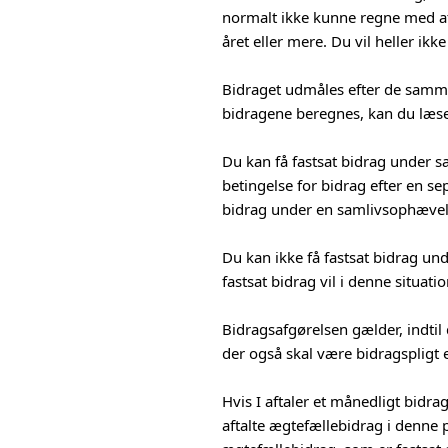
normalt ikke kunne regne med at
året eller mere. Du vil heller i
Bidraget udmåles efter de samme 
bidragene beregnes, kan du læs
Du kan få fastsat bidrag under s
betingelse for bidrag efter en sep
bidrag under en samlivsophævel
Du kan ikke få fastsat bidrag u
fastsat bidrag vil i denne situat
Bidragsafgørelsen gælder, indtil 
der også skal være bidragspligt e
Hvis I aftaler et månedligt bidrag
aftalte ægtefællebidrag i denne p