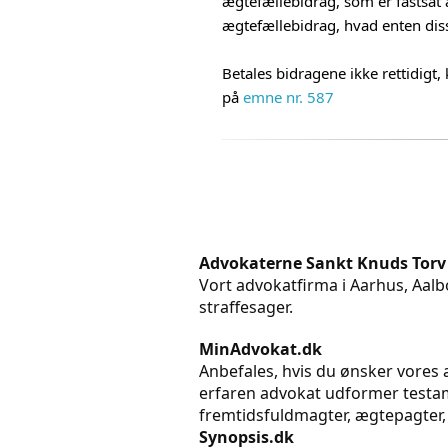
ægtefællebidrag, som er fastsat a
ægtefællebidrag, hvad enten diss
Betales bidragene ikke rettidigt,
på
emne nr. 587
Advokaterne Sankt Knuds Torv
Vort advokatfirma i Aarhus, Aalbo
straffesager.
MinAdvokat.dk
Anbefales, hvis du ønsker vores a
erfaren advokat udformer testame
fremtidsfuldmagter, ægtepagter,
Synopsis.dk