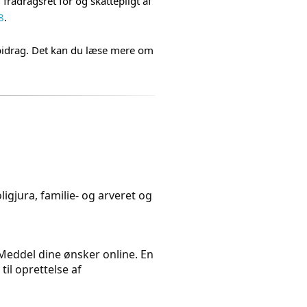
fradragsret for og skattepligt af
8
.
f bidrag. Det kan du læse mere om
igjura, familie- og arveret og
. Meddel dine ønsker online. En
il oprettelse af