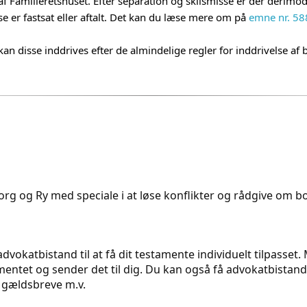
f Familieretshuset. Efter separation og skilsmisse er der derimod 
e er fastsat eller aftalt. Det kan du læse mere om på
emne nr. 58
 kan disse inddrives efter de almindelige regler for inddrivelse a
rg og Ry med speciale i at løse konflikter og rådgive om bol
dvokatbistand til at få dit testamente individuelt tilpasset
ntet og sender det til dig. Du kan også få advokatbistand t
 gældsbreve m.v.