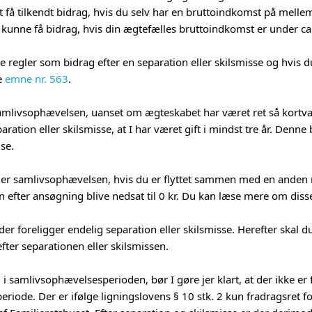
 få tilkendt bidrag, hvis du selv har en bruttoindkomst på mell
kke kunne få bidrag, hvis din ægtefælles bruttoindkomst er under 
regler som bidrag efter en separation eller skilsmisse og hvis 
e
emne nr. 563
.
amlivsophævelsen, uanset om ægteskabet har været ret så kortvari
aration eller skilsmisse, at I har været gift i mindst tre år. Denne
se.
nder samlivsophævelsen, hvis du er flyttet sammen med en anden m
ion efter ansøgning blive nedsat til 0 kr. Du kan læse mere om diss
der foreligger endelig separation eller skilsmisse. Herefter skal 
fter separationen eller skilsmissen.
 i samlivsophævelsesperioden, bør I gøre jer klart, at der ikke er f
eriode. Der er ifølge ligningslovens § 10 stk. 2 kun fradragsret fo