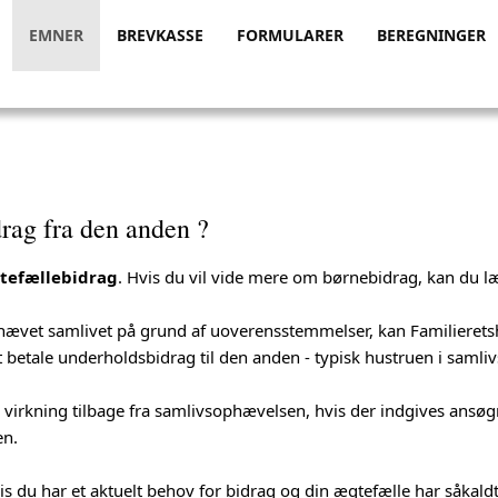
EMNER
BREVKASSE
FORMULARER
BEREGNINGER
rag fra den anden ?
efællebidrag
. Hvis du vil vide mere om børnebidrag, kan du 
hævet samlivet på grund af uoverensstemmelser, kan Familieret
t betale underholdsbidrag til den anden - typisk hustruen i saml
 virkning tilbage fra samlivsophævelsen, hvis der indgives ansø
en.
is du har et aktuelt behov for bidrag og din ægtefælle har såkald