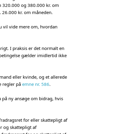
em 320.000 og 380.000 kr. om
ca. 26.000 kr. om måneden.
du vil vide mere om, hvordan
gt. I praksis er det normalt en
 betingelse gælder imidlertid ikke
and eller kvinde, og et allerede
e regler på
emne nr. 586
.
du på ny ansøge om bidrag, hvis
radragsret for eller skattepligt af
r og skattepligt af