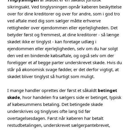
sikringsakt. Ved tinglysningen opnår køberen beskyttelse
over for dine kreditorer og over for andre, som i god tro
ved aftale med dig som sælger måtte erhverve
rettigheder over ejendommen eller ejerlejligheden. Det
betyder først og fremmest, at dine kreditorer - så længe
skødet ikke er tinglyst - kan foretage udlæg i
ejendommen eller ejerlejligheden, selv om du har solgt
den ved en bindende købsaftale, og også selv om der
foreligger et af begge parter underskrevet skøde. Hvis du
står på økonomisk svage fødder, er det derfor vigtigt, at
skødet bliver tinglyst så hurtigt som muligt.
I mange handler oprettes der først et såkaldt
betinget
skøde
, hvor handelen fra sælgers side er betinget, typisk
af købesummens betaling. Det betingede skøde
underskrives og tinglyses ofte lang tid før
overtagelsesdagen. Først når køberen har betalt
restudbetalingen, underskrevet sælgerpantebrevet,