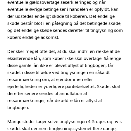
eventuelle gældsovertagelseserklæringer, og når
eventuelle øvrige betingelser i handelen er opfyldt, kan
der udstedes endeligt skøde til køberen. Det endelige
skøde består blot i en påtegning på det betingede skøde,
og det endelige skøde sendes derefter til tinglysning som
købers endelige adkomst.
Der sker meget ofte det, at du skal indfri en række af de
eksisterende lån, som køber ikke skal overtage. Sålænge
disse gamle lån ikke er blevet aflyst af tingbogen, får
skødet i disse tilfælde ved tinglysningen en såkaldt
retsanmærkning om, at ejendommen eller
ejerlejligheden er yderligere pantebehæftet. Skødet skal
derefter senere sendes til annullation af
retsanmærkninger, når de ældre lån er aflyst af
tingbogen.
Mange steder tager selve tinglysningen 4-5 uger, og hvis
skødet skal gennem tinglysningssystemet flere gange,