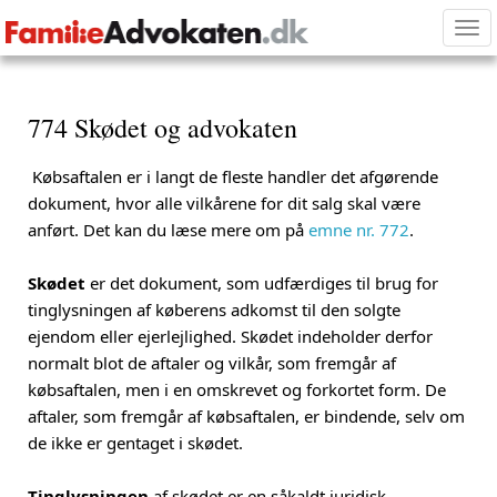
Tog
nav
774 Skødet og advokaten
Købsaftalen er i langt de fleste handler det afgørende
dokument, hvor alle vilkårene for dit salg skal være
anført. Det kan du læse mere om på
emne nr. 772
.
Skødet
er det dokument, som udfærdiges til brug for
tinglysningen af køberens adkomst til den solgte
ejendom eller ejerlejlighed. Skødet indeholder derfor
normalt blot de aftaler og vilkår, som fremgår af
købsaftalen, men i en omskrevet og forkortet form. De
aftaler, som fremgår af købsaftalen, er bindende, selv om
de ikke er gentaget i skødet.
Tinglysningen
af skødet er en såkaldt juridisk