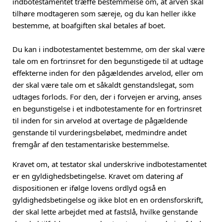
indbotestamentet træffe bestemmelse om, at arven skal
tilhøre modtageren som særeje, og du kan heller ikke
bestemme, at boafgiften skal betales af boet.
Du kan i indbotestamentet bestemme, om der skal være
tale om en fortrinsret for den begunstigede til at udtage
effekterne inden for den pågældendes arvelod, eller om
der skal være tale om et såkaldt genstandslegat, som
udtages forlods. For den, der i forvejen er arving, anses
en begunstigelse i et indbotestamente for en fortrinsret
til inden for sin arvelod at overtage de pågældende
genstande til vurderingsbeløbet, medmindre andet
fremgår af den testamentariske bestemmelse.
Kravet om, at testator skal underskrive indbotestamentet
er en gyldighedsbetingelse. Kravet om datering af
dispositionen er ifølge lovens ordlyd også en
gyldighedsbetingelse og ikke blot en en ordensforskrift,
der skal lette arbejdet med at fastslå, hvilke genstande