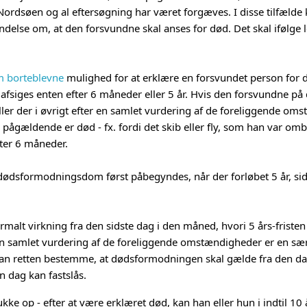
ordsøen og al eftersøgning har været forgæves. I disse tilfælde k
ndelse om, at den forsvundne skal anses for død. Det skal ifølge
m borteblevne
mulighed for at erklære en forsvundet person for 
iges enten efter 6 måneder eller 5 år. Hvis den forsvundne på de
ler der i øvrigt efter en samlet vurdering af de foreliggende om
 pågældende er død - fx. fordi det skib eller fly, som han var omb
ter 6 måneder.
 dødsformodningsdom først påbegyndes, når der forløbet 5 år, sid
lt virkning fra den sidste dag i den måned, hvori 5 års-fristen
ter en samlet vurdering af de foreliggende omstændigheder er en s
kan retten bestemme, at dødsformodningen skal gælde fra den dag,
n dag kan fastslås.
ke op - efter at være erklæret død, kan han eller hun i indtil 10 