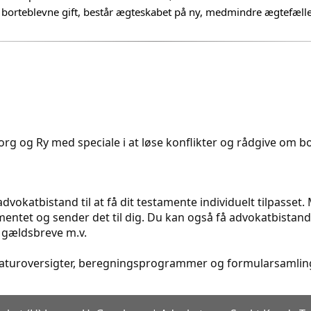
borteblevne gift, består ægteskabet på ny, medmindre ægtefællen
rg og Ry med speciale i at løse konflikter og rådgive om bol
dvokatbistand til at få dit testamente individuelt tilpasset
ntet og sender det til dig. Du kan også få advokatbistand t
 gældsbreve m.v.
eraturoversigter, beregningsprogrammer og formularsamling