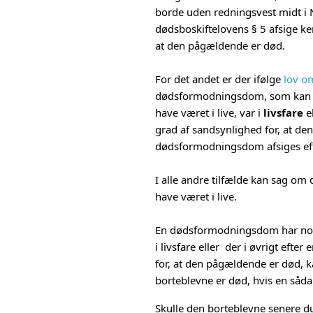
borde uden redningsvest midt i N
dødsboskiftelovens § 5 afsige ke
at den pågældende er død.
For det andet er der ifølge
lov o
dødsformodningsdom, som kan afs
have været i live, var i
livsfare
el
grad af sandsynlighed for, at den
dødsformodningsdom afsiges ef
I alle andre tilfælde kan sag om
have været i live.
En dødsformodningsdom har norma
i livsfare eller der i øvrigt ef
for, at den pågældende er død, 
borteblevne er død, hvis en såda
Skulle den borteblevne senere duk