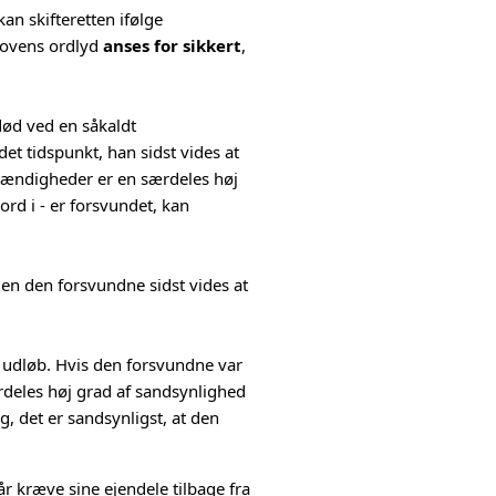
an skifteretten ifølge
 lovens ordlyd
anses for sikkert
,
død ved en såkaldt
t tidspunkt, han sidst vides at
stændigheder er en særdeles høj
ord i - er forsvundet, kan
en den forsvundne sidst vides at
 udløb. Hvis den forsvundne var
ærdeles høj grad af sandsynlighed
 det er sandsynligst, at den
år kræve sine ejendele tilbage fra