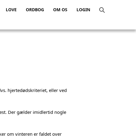
LOVE
ORDBOG
OM OS
LOGIN
. hjertedødskriteriet, eller ved
est. Der gælder imidlertid nogle
ker om vinteren er faldet over