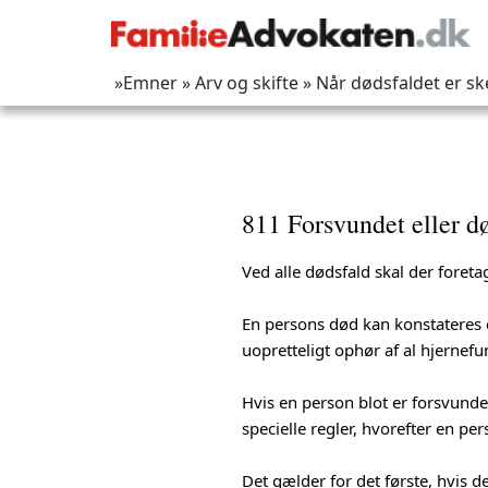
»Emner
» Arv og skifte
» Når dødsfaldet er sk
811 Forsvundet eller d
Ved alle dødsfald skal der foret
En persons død kan konstateres e
uopretteligt ophør af al hjernefu
Hvis en person blot er forsvunde
specielle regler, hvorefter en pe
Det gælder for det første, hvis de