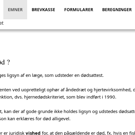
EMNER
BREVKASSE
FORMULARER
BEREGNINGER
et
ød ?
ages ligsyn af en læge, som udsteder en dødsattest.
nten ved uopretteligt ophør af åndedræt og hjertevirksomhed, dvs
nktion, dvs. hjernedødskriteriet, som blev indført i 1990.
t, kan der af gode grunde ikke holdes ligsyn og udstedes dødsatt
rson kan erklæres for død alligevel.
r er juridisk
vished
for, at den pågældende er død, fx. hvis en fis