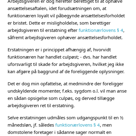
Arbejdsgiveren er dog herefter berettiget til at ophæve
ansættelsesaftalen, idet forudsætningen om, at
funktionæren loyalt vil påbegynde ansættelsesforholdet
er bristet. Dette er misligholdelse, som berettiger
arbejdsgiveren til erstatning efter
funktionærlovens § 4
,
såfremt arbejdsgiveren ophæver ansættelsesforholdet.
Erstatningen er i princippet afhængig af, hvorvidt
funktionæren har handlet culpøst; - dvs. har handlet
uforsvarligt til skade for arbejdsgiveren, hvilket jeg ikke
kan afgøre på baggrund af de foreliggende oplysninger.
Det er dog min opfattelse, at medmindre der foreligger
undskyldende momenter, f.eks. sygdom o.l. vil man anse
en sådan opsigelse som culpøs, og derved tillægge
arbejdsgiveren ret til erstatning.
Selve erstatningen udmåles som udgangspunkt til en ½
månedsløn, jf. således
funktionærlovens § 4
, men
domstolene foretager i sådanne sager normalt en