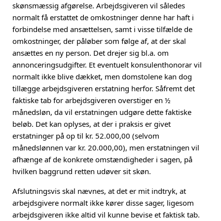
skønsmæssig afgørelse. Arbejdsgiveren vil således
normalt få erstattet de omkostninger denne har haft i
forbindelse med ansættelsen, samt i visse tilfælde de
omkostninger, der påløber som følge af, at der skal
ansættes en ny person. Det drejer sig bl.a. om
annonceringsudgifter. Et eventuelt konsulenthonorar vil
normalt ikke blive dækket, men domstolene kan dog
tillægge arbejdsgiveren erstatning herfor. Såfremt det
faktiske tab for arbejdsgiveren overstiger en ½
månedsløn, da vil erstatningen udgøre dette faktiske
beløb. Det kan oplyses, at der i praksis er givet
erstatninger på op til kr. 52.000,00 (selvom
månedslønnen var kr. 20.000,00), men erstatningen vil
afhænge af de konkrete omstændigheder i sagen, på
hvilken baggrund retten udøver sit skøn.
Afslutningsvis skal nævnes, at det er mit indtryk, at
arbejdsgivere normalt ikke kører disse sager, ligesom
arbejdsgiveren ikke altid vil kunne bevise et faktisk tab.