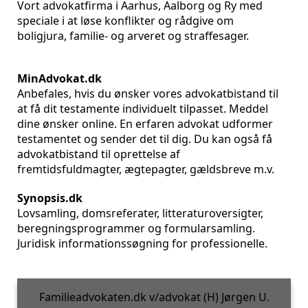
Vort advokatfirma i Aarhus, Aalborg og Ry med
speciale i at løse konflikter og rådgive om
boligjura, familie- og arveret og straffesager.
MinAdvokat.dk
Anbefales, hvis du ønsker vores advokatbistand til
at få dit testamente individuelt tilpasset. Meddel
dine ønsker online. En erfaren advokat udformer
testamentet og sender det til dig. Du kan også få
advokatbistand til oprettelse af
fremtidsfuldmagter, ægtepagter, gældsbreve m.v.
Synopsis.dk
Lovsamling, domsreferater, litteraturoversigter,
beregningsprogrammer og formularsamling.
Juridisk informationssøgning for professionelle.
Familieadvokaten.dk v/advokat (H) Jørgen U.