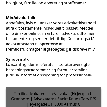
boligjura, familie- og arveret og straffesager.
MinAdvokat.dk
Anbefales, hvis du ønsker vores advokatbistand til
at få dit testamente individuelt tilpasset. Meddel
dine ønsker online. En erfaren advokat udformer
testamentet og sender det til dig. Du kan også få
advokatbistand til oprettelse af
fremtidsfuldmagter, ægtepagter, gældsbreve m.v.
Synopsis.dk
Lovsamling, domsreferater, litteraturoversigter,
beregningsprogrammer og formularsamling.
Juridisk informationssøgning for professionelle.
Familieadvokaten.dk v/advokat (H) Jørgen U.
Grønborg | Advokaterne Sankt Knuds Torv P/S
| Ryesgade 31, 8000 Aarhus C