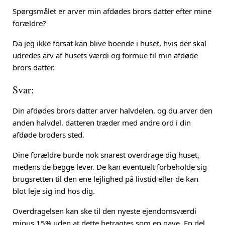
Spørgsmålet er arver min afdødes brors datter efter mine
forældre?
Da jeg ikke forsat kan blive boende i huset, hvis der skal
udredes arv af husets værdi og formue til min afdøde
brors datter.
Svar:
Din afdødes brors datter arver halvdelen, og du arver den
anden halvdel. datteren træder med andre ord i din
afdøde broders sted.
Dine forældre burde nok snarest overdrage dig huset,
medens de begge lever. De kan eventuelt forbeholde sig
brugsretten til den ene lejlighed på livstid eller de kan
blot leje sig ind hos dig.
Overdragelsen kan ske til den nyeste ejendomsværdi
minus 15% uden at dette betragtes som en gave. En del