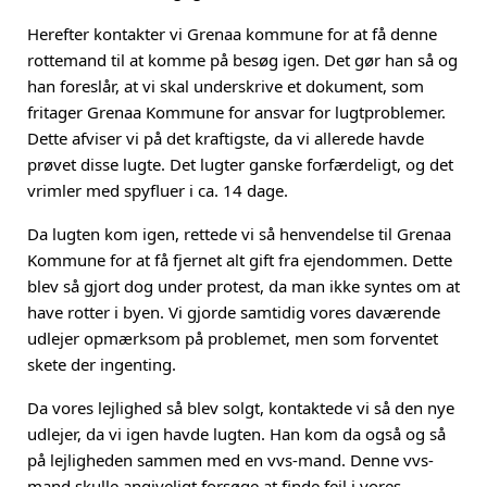
Herefter kontakter vi Grenaa kommune for at få denne
rottemand til at komme på besøg igen. Det gør han så og
han foreslår, at vi skal underskrive et dokument, som
fritager Grenaa Kommune for ansvar for lugtproblemer.
Dette afviser vi på det kraftigste, da vi allerede havde
prøvet disse lugte. Det lugter ganske forfærdeligt, og det
vrimler med spyfluer i ca. 14 dage.
Da lugten kom igen, rettede vi så henvendelse til Grenaa
Kommune for at få fjernet alt gift fra ejendommen. Dette
blev så gjort dog under protest, da man ikke syntes om at
have rotter i byen. Vi gjorde samtidig vores daværende
udlejer opmærksom på problemet, men som forventet
skete der ingenting.
Da vores lejlighed så blev solgt, kontaktede vi så den nye
udlejer, da vi igen havde lugten. Han kom da også og så
på lejligheden sammen med en vvs-mand. Denne vvs-
mand skulle angiveligt forsøge at finde fejl i vores