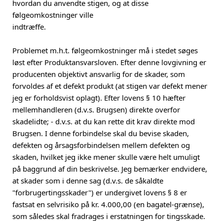
hvordan du anvendte stigen, og at disse
følgeomkostninger ville
indtræffe.
Problemet m.h.t. følgeomkostninger må i stedet søges
løst efter Produktansvarsloven. Efter denne lovgivning er
producenten objektivt ansvarlig for de skader, som
forvoldes af et defekt produkt (at stigen var defekt mener
jeg er forholdsvist oplagt). Efter lovens § 10 hæfter
mellemhandleren (d.v.s. Brugsen) direkte overfor
skadelidte; - d.v.s. at du kan rette dit krav direkte mod
Brugsen. I denne forbindelse skal du bevise skaden,
defekten og årsagsforbindelsen mellem defekten og
skaden, hvilket jeg ikke mener skulle være helt umuligt
på baggrund af din beskrivelse. Jeg bemærker endvidere,
at skader som i denne sag (d.v.s. de såkaldte
"forbrugertingsskader") er undergivet lovens § 8 er
fastsat en selvrisiko på kr. 4.000,00 (en bagatel-grænse),
som således skal fradrages i erstatningen for tingsskade.