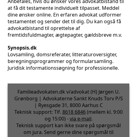
Anbefales, hvis du ønsker vores advokatbistand til
at få dit testamente individuelt tilpasset. Meddel
dine ønsker online. En erfaren advokat udformer
testamentet og sender det til dig. Du kan også få
advokatbistand til oprettelse af
fremtidsfuldmagter, ægtepagter, gældsbreve m.v.
Synopsis.dk
Lovsamling, domsreferater, litteraturoversigter,
beregningsprogrammer og formularsamling.
Juridisk informationssøgning for professionelle.
Familieadvokaten.dk v/advokat (H) Jørgen U.
Grønborg | Advokaterne Sankt Knuds Torv P/S
| Ryesgade 31, 8000 Aarhus C
Teknisk support: Tlf.
8618 6846
(mellem kl. 9:00
og 15:00) -
via e-mail
.
Teknisk support kan ikke svare på spørgsmål
om jura. Send gerne dine spørgsmål til