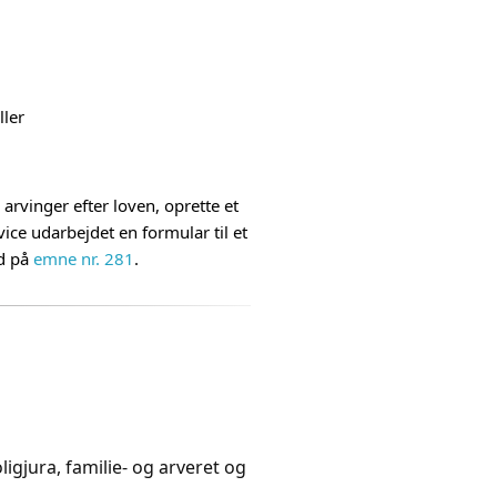
ller
 arvinger efter loven, oprette et
ice udarbejdet en formular til et
nd på
emne nr. 281
.
igjura, familie- og arveret og