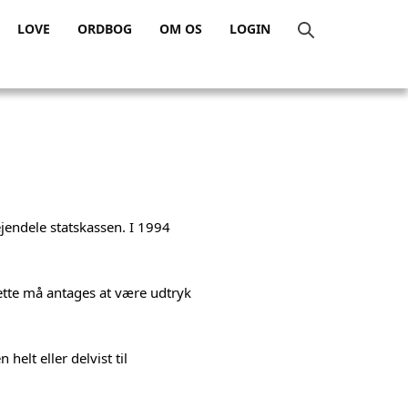
LOVE
ORDBOG
OM OS
LOGIN
 ejendele statskassen. I 1994
dette må antages at være udtryk
helt eller delvist til