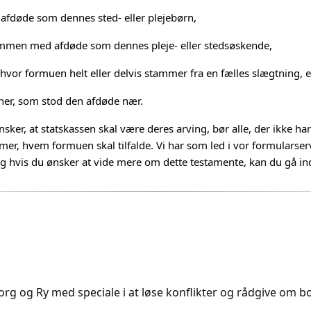
 afdøde som dennes sted- eller plejebørn,
ammen med afdøde som dennes pleje- eller stedsøskende,
 hvor formuen helt eller delvis stammer fra en fælles slægtning, e
ioner, som stod den afdøde nær.
nsker, at statskassen skal være deres arving, bør alle, der ikke har
er, hvem formuen skal tilfalde. Vi har som led i vor formularserv
og hvis du ønsker at vide mere om dette testamente, kan du gå i
rg og Ry med speciale i at løse konflikter og rådgive om bol