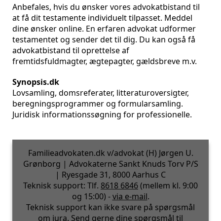
Anbefales, hvis du ønsker vores advokatbistand til
at få dit testamente individuelt tilpasset. Meddel
dine ønsker online. En erfaren advokat udformer
testamentet og sender det til dig. Du kan også få
advokatbistand til oprettelse af
fremtidsfuldmagter, ægtepagter, gældsbreve m.v.
Synopsis.dk
Lovsamling, domsreferater, litteraturoversigter,
beregningsprogrammer og formularsamling.
Juridisk informationssøgning for professionelle.
Familieadvokaten.dk v/advokat (H) Jørgen U.
Grønborg | Advokaterne Sankt Knuds Torv P/S
| Ryesgade 31, 8000 Aarhus C
Teknisk support: Tlf.
8618 6846
(mellem kl. 9:00
og 15:00) -
via e-mail
.
Teknisk support kan ikke svare på spørgsmål
om jura. Send gerne dine spørgsmål til