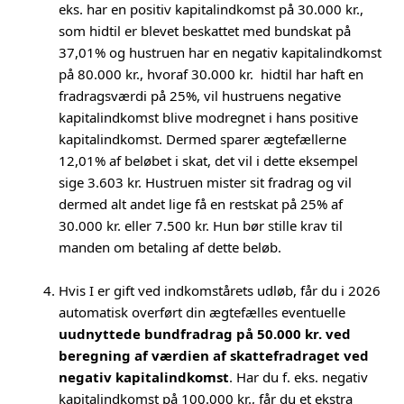
eks. har en positiv kapitalindkomst på 30.000 kr.,
som hidtil er blevet beskattet med bundskat på
37,01% og hustruen har en negativ kapitalindkomst
på 80.000 kr., hvoraf 30.000 kr. hidtil har haft en
fradragsværdi på 25%, vil hustruens negative
kapitalindkomst blive modregnet i hans positive
kapitalindkomst. Dermed sparer ægtefællerne
12,01% af beløbet i skat, det vil i dette eksempel
sige 3.603 kr. Hustruen mister sit fradrag og vil
dermed alt andet lige få en restskat på 25% af
30.000 kr. eller 7.500 kr. Hun bør stille krav til
manden om betaling af dette beløb.
Hvis I er gift ved indkomstårets udløb, får du i 2026
automatisk overført din ægtefælles eventuelle
uudnyttede bundfradrag på 50.000 kr. ved
beregning af værdien af skattefradraget ved
negativ kapitalindkomst
. Har du f. eks. negativ
kapitalindkomst på 100.000 kr., får du et ekstra