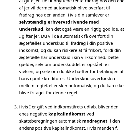
at gifte jer. De uudnyttede rentefradrag hos den ene
af jer vil dermed automatisk blive overført til
fradrag hos den anden. Hvis din samlever er
selvstændig erhvervsdrivende med
underskud
, kan det også være en rigtig god idé, at
I gifter jer. Du vil da automatisk få overført din
ægtefælles underskud til fradrag i din positive
indkomst, og du kan risikere at få frikort, fordi din
ægtefælle har underskud i sin virksomhed. Dette
gælder, selv om underskuddet er opstået før
vielsen, og selv om du ikke hæfter for betalingen af
hans gamle kreditorer. Underskudsoverførslen
mellem ægtefæller sker automatisk, og du kan ikke
blive fritaget for denne regel.
Hvis I er gift ved indkomstårets udløb, bliver den
enes negative
kapitalindkomst
ved
skatteberegningen automatisk
modregnet
i den
andens positive kapitalindkomst. Hvis manden f.