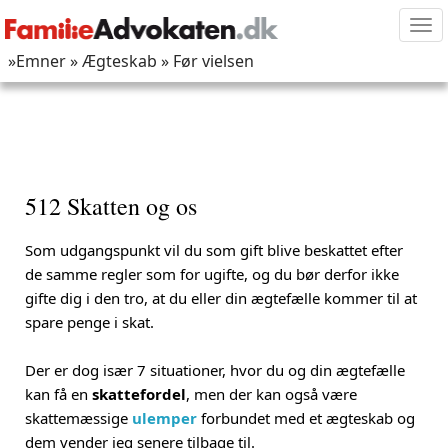
Tog
nav
»Emner
» Ægteskab
» Før vielsen
512 Skatten og os
Som udgangspunkt vil du som gift blive beskattet efter
de samme regler som for ugifte, og du bør derfor ikke
gifte dig i den tro, at du eller din ægtefælle kommer til at
spare penge i skat.
Der er dog især 7 situationer, hvor du og din ægtefælle
kan få en
skattefordel
, men der kan også være
skattemæssige
ulemper
forbundet med et ægteskab og
dem vender jeg senere tilbage til.