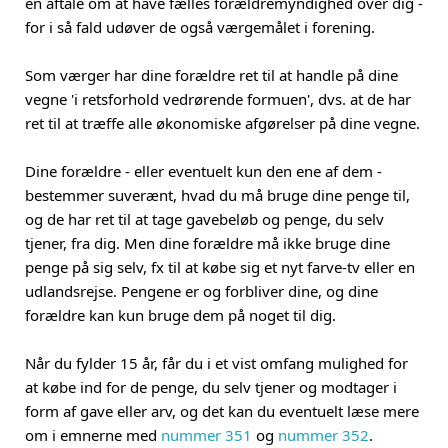
en aftale om at have fælles forældremyndighed over dig -
for i så fald udøver de også værgemålet i forening.
Som værger har dine forældre ret til at handle på dine
vegne 'i retsforhold vedrørende formuen', dvs. at de har
ret til at træffe alle økonomiske afgørelser på dine vegne.
Dine forældre - eller eventuelt kun den ene af dem -
bestemmer suverænt, hvad du må bruge dine penge til,
og de har ret til at tage gavebeløb og penge, du selv
tjener, fra dig. Men dine forældre må ikke bruge dine
penge på sig selv, fx til at købe sig et nyt farve-tv eller en
udlandsrejse. Pengene er og forbliver dine, og dine
forældre kan kun bruge dem på noget til dig.
Når du fylder 15 år, får du i et vist omfang mulighed for
at købe ind for de penge, du selv tjener og modtager i
form af gave eller arv, og det kan du eventuelt læse mere
om i emnerne med
nummer 351
og
nummer 352
.