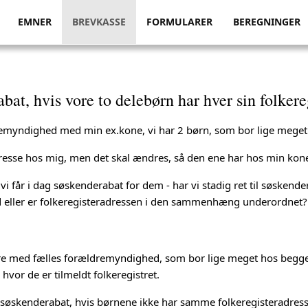
EMNER
BREVKASSE
FORMULARER
BEREGNINGER
abat, hvis vore to delebørn har hver sin folker
ldremyndighed med min ex.kone, vi har 2 børn, som bor lige meget
dresse hos mig, men det skal ændres, så den ene har hos min ko
vi får i dag søskenderabat for dem - har vi stadig ret til søskende
ted eller er folkeregisteradressen i den sammenhæng underordnet?
re med fælles forældremyndighed, som bor lige meget hos begg
vor de er tilmeldt folkeregistret.
l søskenderabat, hvis børnene ikke har samme folkeregisteradress