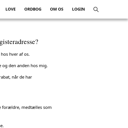
LOVE
ORDBOG
OM OS
LOGIN
egisteradresse?
 hos hver af os.
ne og den anden hos mig.
rabat, når de har
e forældre, medtælles som
e.