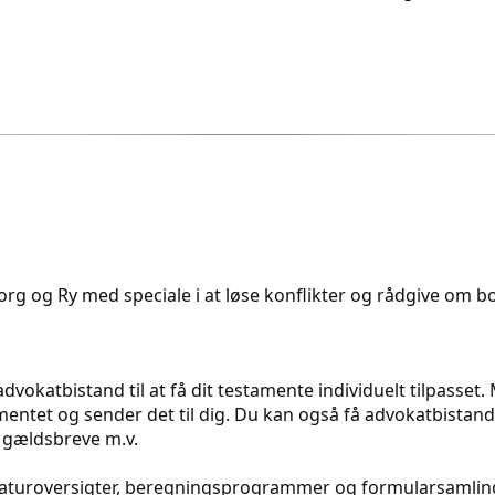
rg og Ry med speciale i at løse konflikter og rådgive om bol
dvokatbistand til at få dit testamente individuelt tilpasset
ntet og sender det til dig. Du kan også få advokatbistand t
 gældsbreve m.v.
eraturoversigter, beregningsprogrammer og formularsamling