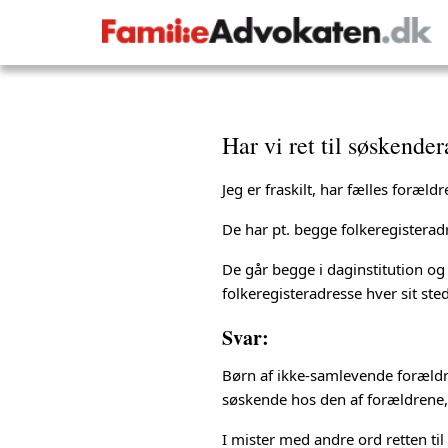
Har vi ret til søskender
Jeg er fraskilt, har fælles foræ
De har pt. begge folkeregistera
De går begge i daginstitution og 
folkeregisteradresse hver sit s
Svar:
Børn af ikke-samlevende foræld
søskende hos den af forældrene, h
I mister med andre ord retten ti