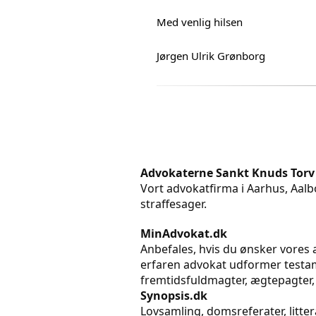
Med venlig hilsen
Jørgen Ulrik Grønborg
Advokaterne Sankt Knuds Torv
Vort advokatfirma i Aarhus, Aalbo
straffesager.
MinAdvokat.dk
Anbefales, hvis du ønsker vores a
erfaren advokat udformer testame
fremtidsfuldmagter, ægtepagter,
Synopsis.dk
Lovsamling, domsreferater, litt