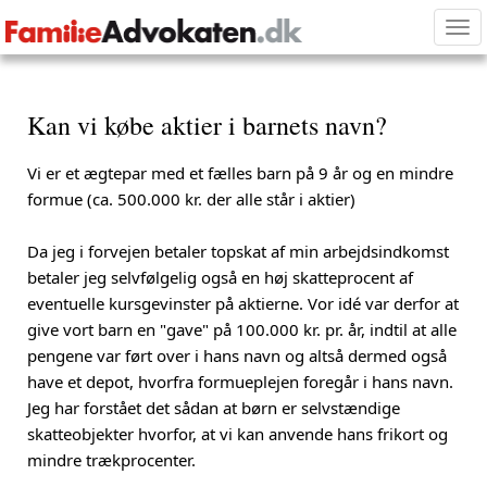
Tog
nav
Kan vi købe aktier i barnets navn?
Vi er et ægtepar med et fælles barn på 9 år og en mindre
formue (ca. 500.000 kr. der alle står i aktier)
Da jeg i forvejen betaler topskat af min arbejdsindkomst
betaler jeg selvfølgelig også en høj skatteprocent af
eventuelle kursgevinster på aktierne. Vor idé var derfor at
give vort barn en "gave" på 100.000 kr. pr. år, indtil at alle
pengene var ført over i hans navn og altså dermed også
have et depot, hvorfra formueplejen foregår i hans navn.
Jeg har forstået det sådan at børn er selvstændige
skatteobjekter hvorfor, at vi kan anvende hans frikort og
mindre trækprocenter.