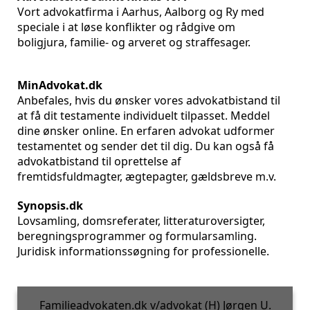
Vort advokatfirma i Aarhus, Aalborg og Ry med
speciale i at løse konflikter og rådgive om
boligjura, familie- og arveret og straffesager.
MinAdvokat.dk
Anbefales, hvis du ønsker vores advokatbistand til
at få dit testamente individuelt tilpasset. Meddel
dine ønsker online. En erfaren advokat udformer
testamentet og sender det til dig. Du kan også få
advokatbistand til oprettelse af
fremtidsfuldmagter, ægtepagter, gældsbreve m.v.
Synopsis.dk
Lovsamling, domsreferater, litteraturoversigter,
beregningsprogrammer og formularsamling.
Juridisk informationssøgning for professionelle.
Familieadvokaten.dk v/advokat (H) Jørgen U.