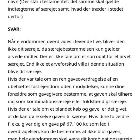
navn (Der står i testamentet: det samme skal gælde
indtægterne af særejet samt hvad der træder i stedet
derfor)
SVAR:
Når ejendommen overdrages i levende live, bliver den
ikke dit særeje, da særejebestemmelsen kun gælder
arvede midler. Der er ikke tale om et surrogat for et arvet
særejet. End ikke et arveforskud ville i denne situation
blive dit særeje.
Hvis der var tale om en ren gaveoverdragelse af en
ubehæftet fast ejendom uden modydelser, kunne dine
forældre som gavegivere bestemme, at gaven skal tilhøre
dig som kombinationssæreje eller fuldstændigt særeje.
Hvis der er tale om et blandet køb og gave, er det givet,
at de kan gøre selve gaven til særeje. Hvis dine forældre
f. eks. giver dig en gave på 67.100 kr. som led i
overdragelsen, kan de bestemme, at ikke blot gaven,
men hele ejendommen skal være dit kombinationssæreje