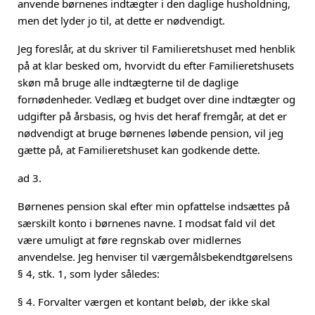
anvende børnenes indtægter i den daglige husholdning,
men det lyder jo til, at dette er nødvendigt.
Jeg foreslår, at du skriver til Familieretshuset med henblik
på at klar besked om, hvorvidt du efter Familieretshusets
skøn må bruge alle indtægterne til de daglige
fornødenheder. Vedlæg et budget over dine indtægter og
udgifter på årsbasis, og hvis det heraf fremgår, at det er
nødvendigt at bruge børnenes løbende pension, vil jeg
gætte på, at Familieretshuset kan godkende dette.
ad 3.
Børnenes pension skal efter min opfattelse indsættes på
særskilt konto i børnenes navne. I modsat fald vil det
være umuligt at føre regnskab over midlernes
anvendelse. Jeg henviser til værgemålsbekendtgørelsens
§ 4, stk. 1, som lyder således:
§ 4. Forvalter værgen et kontant beløb, der ikke skal