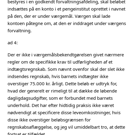
bestyres i en godkendt forvaltningsafdeling, skal beløbet
indsættes på en konto i et pengeinstitut oprettet i navnet
på den, der er under værgemål. Værgen skal lade
kontoen påtegne om, at den er inddraget under værgens
forvaltning.
ad 4:
Der er ikke i værgemålsbekendtgørelsen givet nærmere
regler om de specifikke krav til udførligheden af et
indtægtsregnskab. Som nævnt ovenfor skal der slet ikke
indsendes regnskab, hvis barnets indtægter ikke
overstiger 75.000 kr. årligt. Dette beløb er udtryk for,
hvad der generelt er rimeligt til at dække de løbende
dagligdagsudgifter, som er forbundet med barnets
underhold. Det har efter hidtidig praksis ikke været
nødvendigt at specificere disse leveomkostninger, hvis
disse ikke overstiger beløbsgrænsen for
regnskabsaflæggelse, og jeg vil umiddelbart tro, at dette
fortsat er tilfældet.