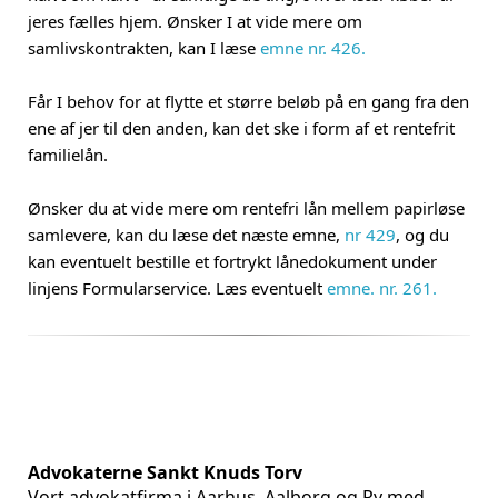
jeres fælles hjem. Ønsker I at vide mere om
samlivskontrakten, kan I læse
emne nr. 426.
Får I behov for at flytte et større beløb på en gang fra den
ene af jer til den anden, kan det ske i form af et rentefrit
familielån.
Ønsker du at vide mere om rentefri lån mellem papirløse
samlevere, kan du læse det næste emne,
nr 429
, og du
kan eventuelt bestille et fortrykt lånedokument under
linjens Formularservice. Læs eventuelt
emne. nr. 261.
Advokaterne Sankt Knuds Torv
Vort advokatfirma i Aarhus, Aalborg og Ry med