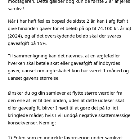
modtageren. Dette gælder dog kun de første 2 år af jeres
samliv.!
Når I har haft fælles bopæl de sidste 2 år, kan I afgiftsfrit
give hinanden gaver for et beløb på op til 74.100 kr. årligt
(2024), og af det overskydende beløb skal der svares
gaveafgift på 15%.
Til sammenligning kan det nævnes, at en ægtefæller
hverken skal betale skat eller gaveafgift af indbyrdes
gaver, uanset om ægteskabet kun har været 1 måned og
uanset gavens størrelse.
Ønsker du og din samlever at flytte større værdier fra
den ene af jer til den anden, uden at dette udløser skat
eller gaveafgift, bliver I nødt til at gøre det på to lidt
kringlede måder, hvis I vil undgå negative skattemæssige
konsekvenser. Nemlig:
1) Enten som en indirekte favorisering under samlivet.