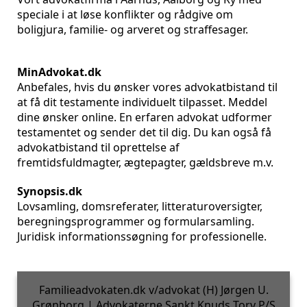
speciale i at løse konflikter og rådgive om
boligjura, familie- og arveret og straffesager.
MinAdvokat.dk
Anbefales, hvis du ønsker vores advokatbistand til
at få dit testamente individuelt tilpasset. Meddel
dine ønsker online. En erfaren advokat udformer
testamentet og sender det til dig. Du kan også få
advokatbistand til oprettelse af
fremtidsfuldmagter, ægtepagter, gældsbreve m.v.
Synopsis.dk
Lovsamling, domsreferater, litteraturoversigter,
beregningsprogrammer og formularsamling.
Juridisk informationssøgning for professionelle.
Familieadvokaten.dk v/advokat (H) Jørgen U.
Grønborg | Advokaterne Sankt Knuds Torv P/S