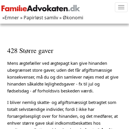
Tog
nav
»Emner
» Papirløst samliv
» Økonomi
428 Større gaver
Mens ægtefæller ved ægtepagt kan give hinanden
ubegrænset store gaver, uden det får afgiftsmæssige
konsekvenser, må du og din samlever nøjes med at give
hinanden såkaldte lejlighedsgaver - fx til jul og
fødselsdag - af forholdsvis beskeden værdi.
I bliver nemlig skatte- og afgiftsmæssigt betragtet som
totalt selvstændige individer, fordi I ikke har
forsørgelsespligt over for hinanden, og det medfører, at
enhver større gave skal indkomstbeskattes hos