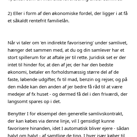
2) Eller i form af den økonomiske fordel, der ligger i at få
et såkaldt rentefrit familielån.
Når vi taler om 'en indirekte favorisering' under samlivet,
hænger det sammen med, at du og din samlever har et
stort spillerum for at aftale jer til rette. Juridisk set er der
intet til hinder for, at den af jer, der har den bedste
økonomi, betaler en forholdsmæssig større del af de
faste, løbende udgifter, fx til mad, benzin og rejser, og på
den måde kan den anden af jer bedre få råd til at være
medejer af fx huset - og dermed få del i den friværdi, der
langsomt spares op i det.
Benytter I for eksempel den generelle samlivskontrakt,
der kan købes via denne linje, vil I gensidigt kunne
favorisere hinanden, idet I automatisk bliver ejere - sådan
halvt om halvt - af samtlige de ting, I hver især køber til