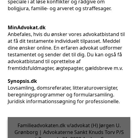
speciale i at løse konflikter og rådgive om
boligjura, familie- og arveret og straffesager.
MinAdvokat.dk
Anbefales, hvis du ønsker vores advokatbistand til
at få dit testamente individuelt tilpasset. Meddel
dine ønsker online. En erfaren advokat udformer
testamentet og sender det til dig. Du kan også få
advokatbistand til oprettelse af
fremtidsfuldmagter, ægtepagter, gældsbreve m.v.
Synopsis.dk
Lovsamling, domsreferater, litteraturoversigter,
beregningsprogrammer og formularsamling.
Juridisk informationssøgning for professionelle.
Familieadvokaten.dk v/advokat (H) Jørgen U.
Grønborg | Advokaterne Sankt Knuds Torv P/S