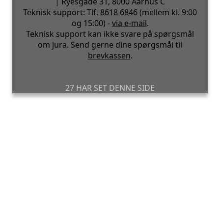
| Ryesgade 31, 8000 Aarhus C
Teknisk support: Tlf.
8618 6846
(mellem kl. 9:00
og 15:00) -
via e-mail
.
Teknisk support kan ikke svare på spørgsmål
om jura. Send gerne dine spørgsmål til
brevkassen
.
27 HAR SET DENNE SIDE