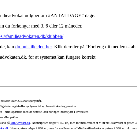
nFamilieadvokat udløber om #ANTALDAGE# dage.
om du forlænger med 3, 6 eller 12 måneder.
ps://familieadvokaten.dk/klubben/
ode, kan
du nulstille den her
. Klik derefter på "Forlæng dit medlemskab"
eadvokaten.dk, for at systemet kan fungere korrekt.
t besvaret over 275.000 spørgsmål.
boligstøtte, ægtefælle- og børnebidrag, børnetilskud og pension.
e - altid opdateret med de seneste lovændringer indarbejdet i lovteksten
er eller pakker.
istand på
MinAdvokat.dk
. Normalprisen udgør 4.250 kr., men for medlemmer af MinFamilieadvokat er prisen 3
kat.dk
. Normalprisen udgør 2.850 kr., men for medlemmer af MinFamilieadvokat er prisen 2.550 kr. inkl. m