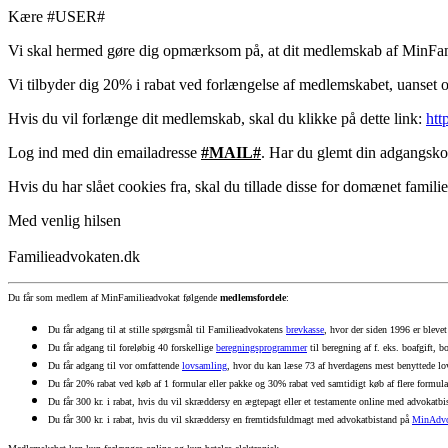
Kære #USER#
Vi skal hermed gøre dig opmærksom på, at dit medlemskab af Mi
Vi tilbyder dig 20% i rabat ved forlængelse af medlemskabet, uanset 
Hvis du vil forlænge dit medlemskab, skal du klikke på dette link:
htt
Log ind med din emailadresse
#MAIL#
. Har du glemt din adgangsk
Hvis du har slået cookies fra, skal du tillade disse for domænet famili
Med venlig hilsen
Familieadvokaten.dk
Du får som medlem af MinFamilieadvokat følgende
medlemsfordele
:
Du får adgang til at stille spørgsmål til Familieadvokatens
brevkasse
, hvor der siden 1996 er bleve
Du får adgang til foreløbig 40 forskellige
beregningsprogrammer
til beregning af f. eks. boafgift, 
Du får adgang til vor omfattende
lovsamling
, hvor du kan læse 73 af hverdagens mest benyttede lov
Du får 20% rabat ved køb
af
1 formular eller pakke og
30%
rabat ved samtidigt køb
af
flere formular
Du får 300 kr. i rabat, hvis du vil skræddersy en ægtepagt eller et testamente online med advokatb
Du får 300 kr. i rabat, hvis du vil skræddersy en fremtidsfuldmagt med advokatbistand på
MinAdvo