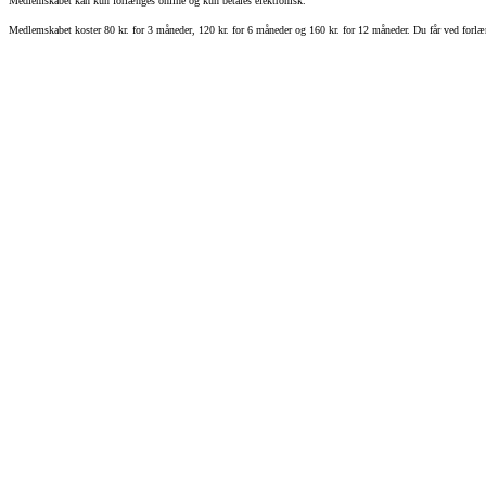
Medlemskabet kan kun forlænges online og kun betales elektronisk.
Medlemskabet koster 80 kr. for 3 måneder, 120 kr. for 6 måneder og 160 kr. for 12 måneder. Du får ved forlæ