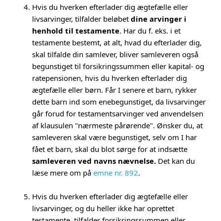
Hvis du hverken efterlader dig ægtefælle eller
livsarvinger, tilfalder beløbet
dine arvinger i
henhold til testamente
. Har du f. eks. i et
testamente bestemt, at alt, hvad du efterlader dig,
skal tilfalde din samlever, bliver samleveren også
begunstiget til forsikringssummen eller kapital- og
ratepensionen, hvis du hverken efterlader dig
ægtefælle eller børn. Får I senere et barn, rykker
dette barn ind som enebegunstiget, da livsarvinger
går forud for testamentsarvinger ved anvendelsen
af klausulen "nærmeste pårørende". Ønsker du, at
samleveren skal være begunstiget, selv om I har
fået et barn, skal du blot sørge for at indsætte
samleveren ved navns nævnelse.
Det kan du
læse mere om på
emne nr. 892
.
Hvis du hverken efterlader dig ægtefælle eller
livsarvinger, og du heller ikke har oprettet
testamente, tilfalder forsikringssummen eller