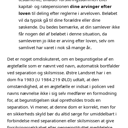
kapital- og ratepensionen
dine arvinger efter
loven
til deling efter reglerne i arveloven. Beløbet
vil da typisk gå til dine forældre eller dine
søskende. Du bedes bemærke, at din samlever ikke
får nogen del af beløbet i denne situation, da
samleveren jo ikke er arving efter loven, selv om
samlivet har varet i nok så mange år..
Det er noget omdiskuteret, om en begunstigelse af en
ægtefælle som er nævnt ved navn, automatisk bortfalder
ved separation og skilsmisse. Østre Landsret har i en
dom fra 1983 (U 1984.219 ØLD) udtalt, at den
omstændighed, at en ægtefælle er indsat i policen ved
navns nævnelse ikke i sig selv medfører en formodning
for, at begunstigelsen skal opretholdes trods en
separation. Vi mener, at denne dom er korrekt, men for
en sikkerheds skyld bør du altid sørge for umiddelbart i
forbindelse med separationen eller skilsmissen at give
forsikringsselskabet eller pengeinstituttet meddelelse