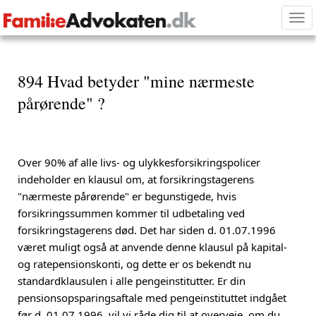
Tog
nav
894 Hvad betyder "mine nærmeste
pårørende" ?
Over 90% af alle livs- og ulykkesforsikringspolicer
indeholder en klausul om, at forsikringstagerens
"nærmeste pårørende" er begunstigede, hvis
forsikringssummen kommer til udbetaling ved
forsikringstagerens død. Det har siden d. 01.07.1996
været muligt også at anvende denne klausul på kapital-
og ratepensionskonti, og dette er os bekendt nu
standardklausulen i alle pengeinstitutter. Er din
pensionsopsparingsaftale med pengeinstituttet indgået
før d. 01.07.1996, vil vi råde dig til at overveje, om du