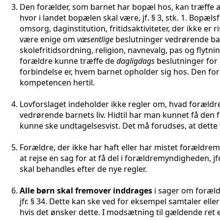
Den forælder, som barnet har bopæl hos, kan træffe
hvor i landet bopælen skal være, jf.
§ 3, stk. 1
. Bopæls
omsorg, daginstitution, fritidsaktiviteter, der ikke er
være enige om
væsentlige
beslutninger vedrørende barn
skolefritidsordning, religion, navnevalg, pas og flytn
forældre kunne træffe de
dagligdags
beslutninger for 
forbindelse er, hvem barnet opholder sig hos. Den foræ
kompetencen hertil.
Lovforslaget indeholder ikke regler om, hvad forældre
vedrørende barnets liv. Hidtil har man kunnet få den 
kunne ske undtagelsesvist. Det må forudses, at dette v
Forældre, der ikke har haft eller har mistet forældre
at rejse en sag for at få del i forældremyndigheden, jf
skal behandles efter de nye regler.
Alle børn skal fremover inddrages
i sager om foræld
jfr.
§ 34.
Dette kan ske ved for eksempel samtaler eller
hvis det ønsker dette. I modsætning til gældende ret e