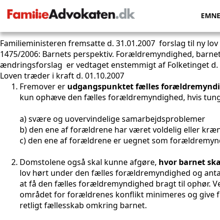
Oversigt over nogle af de nye regle
EMN
Familieministeren fremsatte d. 31.01.2007
forslag til ny l
1475/2006
: Barnets perspektiv. Forældremyndighed, barne
ændringsforslag er vedtaget enstemmigt af Folketinget d.
Loven træder i kraft d. 01.10.2007
Fremover er
udgangspunktet fælles forældremynd
kun ophæve den fælles forældremyndighed, hvis tungtv
a) svære og uovervindelige samarbejdsproblemer
b) den ene af forældrene har været voldelig eller kræ
c) den ene af forældrene er uegnet som forældremy
Domstolene også skal kunne afgøre,
hvor barnet ska
lov hørt under den fælles forældremyndighed og ant
at få den fælles forældremyndighed bragt til ophør. Ve
området for forældrenes konflikt minimeres og give f
retligt fællesskab omkring barnet.