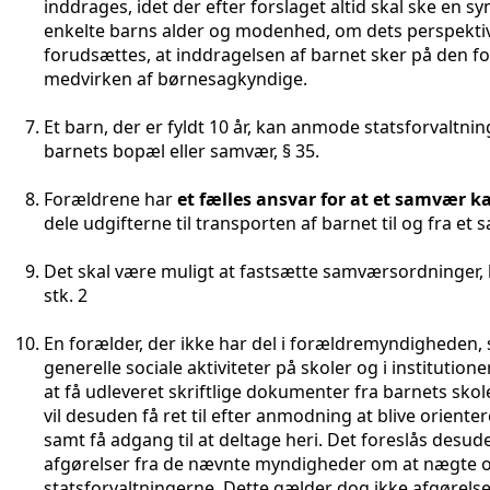
inddrages, idet der efter forslaget altid skal ske en s
enkelte barns alder og modenhed, om dets perspektiv
forudsættes, at inddragelsen af barnet sker på de
medvirken af børnesagkyndige.
Et barn, der er fyldt 10 år, kan anmode statsforvalt
barnets bopæl eller samvær,
§ 35.
Forældrene har
et fælles ansvar for at et samvær ka
dele udgifterne til transporten af barnet til og fra et s
Det skal være muligt at fastsætte samværsordninger, 
stk. 2
En forælder, der ikke har del i forældremyndigheden,
generelle sociale aktiviteter på skoler og i institutioner,
at få udleveret skriftlige dokumenter fra barnets sko
vil desuden få ret til efter anmodning at blive orienter
samt få adgang til at deltage heri. Det foreslås desu
afgørelser fra de nævnte myndigheder om at nægte ori
statsforvaltningerne. Dette gælder dog ikke afgørelse