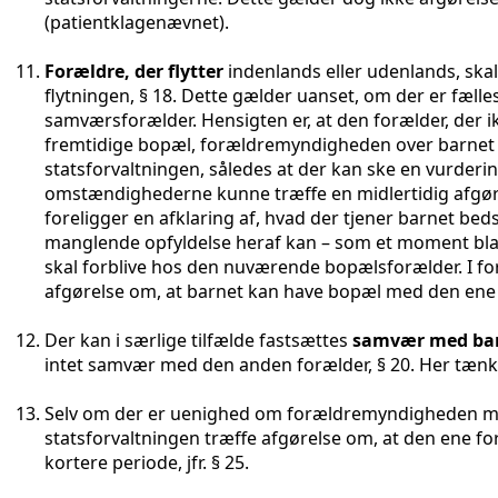
(patientklagenævnet).
Forældre, der flytter
indenlands eller udenlands, ska
flytningen,
§ 18
. Dette gælder uanset, om der er fælle
samværsforælder. Hensigten er, at den forælder, der ik
fremtidige bopæl, forældremyndigheden over barnet 
statsforvaltningen, således at der kan ske en vurdering
omstændighederne kunne træffe en midlertidig afgør
foreligger en afklaring af, hvad der tjener barnet be
manglende opfyldelse heraf kan – som et moment blan
skal forblive hos den nuværende bopælsforælder. I for
afgørelse om, at barnet kan have bopæl med den ene 
Der kan i særlige tilfælde fastsættes
samvær med bar
intet samvær med den anden forælder,
§ 20
. Her tæn
Selv om der er uenighed om forældremyndigheden me
statsforvaltningen træffe afgørelse om, at den ene fo
kortere periode, jfr.
§ 25
.