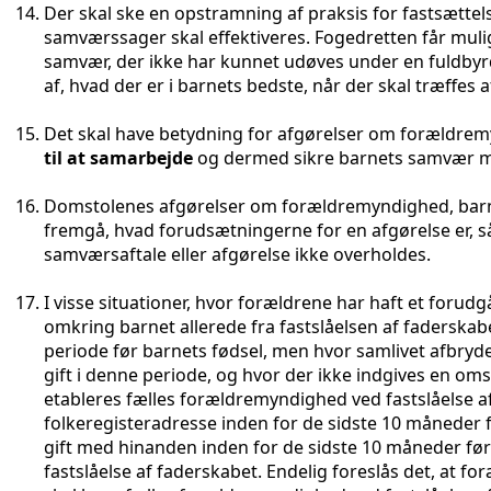
Der skal ske en opstramning af praksis for fastsættel
samværssager skal effektiveres. Fogedretten får muli
samvær, der ikke har kunnet udøves under en fuldby
af, hvad der er i barnets bedste, når der skal træff
Det skal have betydning for afgørelser om forældre
til at samarbejde
og dermed sikre barnets samvær m
Domstolenes afgørelser om forældremyndighed, barn
fremgå, hvad forudsætningerne for en afgørelse er, så
samværsaftale eller afgørelse ikke overholdes.
I visse situationer, hvor forældrene har haft et forudg
omkring barnet allerede fra fastslåelsen af faderskab
periode før barnets fødsel, men hvor samlivet afbrydes 
gift i denne periode, og hvor der ikke indgives en om
etableres fælles forældremyndighed ved fastslåelse af
folkeregisteradresse inden for de sidste 10 måneder f
gift med hinanden inden for de sidste 10 måneder fø
fastslåelse af faderskabet. Endelig foreslås det, at fo