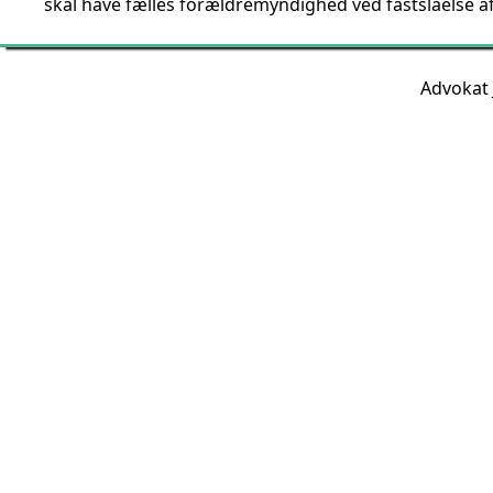
skal have fælles forældremyndighed ved fastslåelse a
Advokat