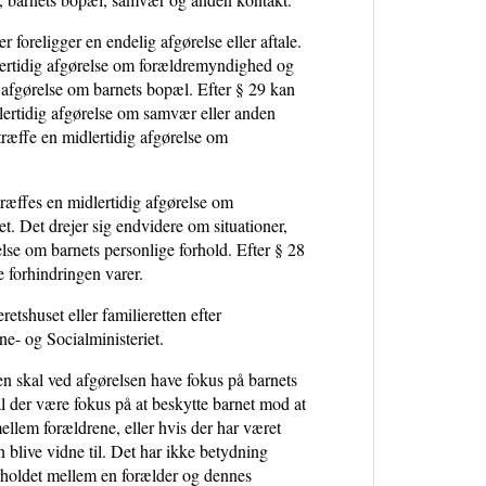
foreligger en endelig afgørelse eller aftale.
lertidig afgørelse om forældremyndighed og
 afgørelse om barnets bopæl. Efter § 29 kan
ertidig afgørelse om samvær eller anden
ræffe en midlertidig afgørelse om
 træffes en midlertidig afgørelse om
t. Det drejer sig endvidere om situationer,
se om barnets personlige forhold. Efter § 28
 forhindringen varer.
etshuset eller familieretten efter
ne- og Socialministeriet.
ten skal ved afgørelsen have fokus på barnets
l der være fokus på at beskytte barnet mod at
mellem forældrene, eller hvis der har været
 blive vidne til. Det har ikke betydning
forholdet mellem en forælder og dennes