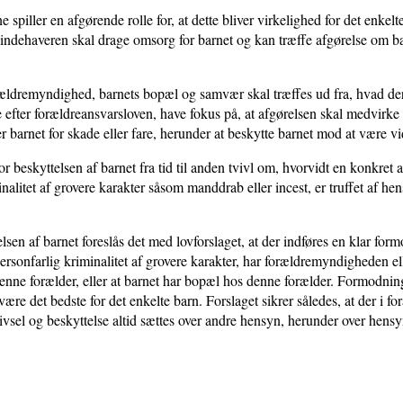
 spiller en afgørende rolle for, at dette bliver virkelighed for det enkelt
ndehaveren skal drage omsorg for barnet og kan træffe afgørelse om bar
ældremyndighed, barnets bopæl og samvær skal træffes ud fra, hvad der 
e efter forældreansvarsloven, have fokus på, at afgørelsen skal medvirke t
 barnet for skade eller fare, herunder at beskytte barnet mod at være vid
or beskyttelsen af barnet fra tid til anden tvivl om, hvorvidt en konkret 
nalitet af grovere karakter såsom manddrab eller incest, er truffet af hens
lsen af barnet foreslås det med lovforslaget, at der indføres en klar form
personfarlig kriminalitet af grovere karakter, har forældremyndigheden e
nne forælder, eller at barnet har bopæl hos denne forælder. Formodning
e det bedste for det enkelte barn. Forslaget sikrer således, at der i fo
trivsel og beskyttelse altid sættes over andre hensyn, herunder over hensy