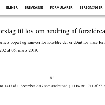
EMNER
BREVKASSE
FORMULARER
BEREGNINGER
rslag til lov om ændring af forældre
ts bopæl og samvær for forældre der er dømt for visse former
202 af 05. marts 2019.
§ 1
e nr. 1417 af 1. december 2017 som ændret ved § 1 i lov nr. 1711 af 27.