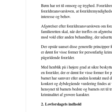
Børn har ret til omsorg og tryghed. Forældrene
forældreansvarsloven, at forældremyndighedsi
interesse og behov.
Afgørelser efter forældreansvarsloven om for
familieretten skal, når der træffes en afgørels
mod vold eller anden behandling, der udsætter
Der opstår uanset disse generelle principper f
er dømt for visse former for personfarlig krimi
pågældende forælder.
Med henblik på i højere grad at sikre beskytte
en forælder, der er dømt for visse former for 
barnet har samvær eller anden kontakt med de
konkret og dybdegående vurdering findes at vær
hensynet til barnets bedste og barnets ret til 
kriminalitet af grovere karakter.
2. Lovforslagets indhold