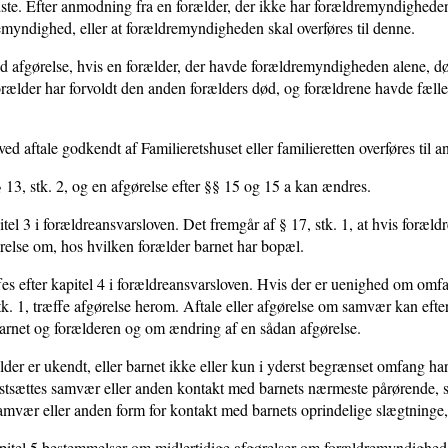
ste. Efter anmodning fra en forælder, der ikke har forældremyndigheden,
emyndighed, eller at forældremyndigheden skal overføres til denne.
 afgørelse, hvis en forælder, der havde forældremyndigheden alene, dør
orælder har forvoldt den anden forælders død, og forældrene havde fæl
d aftale godkendt af Familieretshuset eller familieretten overføres til a
 § 13, stk. 2, og en afgørelse efter §§ 15 og 15 a kan ændres.
tel 3 i forældreansvarsloven. Det fremgår af § 17, stk. 1, at hvis foræld
relse om, hos hvilken forælder barnet har bopæl.
s efter kapitel 4 i forældreansvarsloven. Hvis der er uenighed om om
stk. 1, træffe afgørelse herom. Aftale eller afgørelse om samvær kan efte
arnet og forælderen og om ændring af en sådan afgørelse.
ælder er ukendt, eller barnet ikke eller kun i yderst begrænset omfang 
fastsættes samvær eller anden kontakt med barnets nærmeste pårørende, s
s samvær eller anden form for kontakt med barnets oprindelige slægtninge,
apitel 5 bestemmelser om midlertidige afgørelser om forældremyndighe