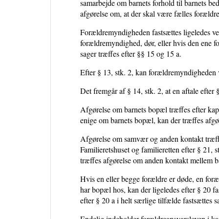
samarbejde om barnets forhold til barnets bed
afgørelse om, at der skal være fælles forældr
Forældremyndigheden fastsættes ligeledes ved
forældremyndighed, dør, eller hvis den ene f
sager træffes efter §§ 15 og 15 a.
Efter § 13, stk. 2, kan forældremyndigheden ve
Det fremgår af § 14, stk. 2, at en aftale efter
Afgørelse om barnets bopæl træffes efter kapi
enige om barnets bopæl, kan der træffes afgø
Afgørelse om samvær og anden kontakt træffe
Familieretshuset og familieretten efter § 21, 
træffes afgørelse om anden kontakt mellem b
Hvis en eller begge forældre er døde, en for
har bopæl hos, kan der ligeledes efter § 20 
efter § 20 a i helt særlige tilfælde fastsætte
Endelig indeholder forældreansvarsloven i k