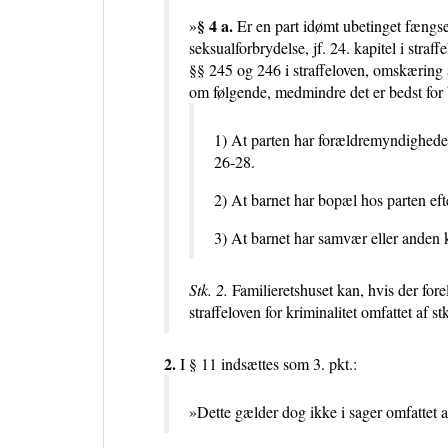
§ 4 a.
»
Er en part idømt ubetinget fængselss
seksualforbrydelse, jf. 24. kapitel i straf
§§ 245 og 246 i straffeloven, omskæring af
om følgende, medmindre det er bedst for 
1) At parten har forældremyndigheden 
26-28.
2) At barnet har bopæl hos parten efte
3) At barnet har samvær eller anden 
Stk. 2.
Familieretshuset kan, hvis der fore
straffeloven for kriminalitet omfattet af 
2.
I § 11 indsættes som 3. pkt.:
»Dette gælder dog ikke i sager omfattet a