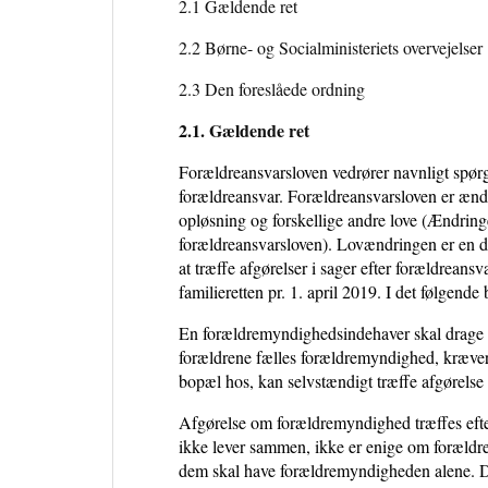
2.1 Gældende ret
2.2 Børne- og Socialministeriets overvejelser
2.3 Den foreslåede ordning
2.1. Gældende ret
Forældreansvarsloven vedrører navnligt spø
forældreansvar. Forældreansvarsloven er ænd
opløsning og forskellige andre love (Ændringe
forældreansvarsloven). Lovændringen er en de
at træffe afgørelser i sager efter forældreans
familieretten pr. 1. april 2019. I det følgend
En forældremyndighedsindehaver skal drage om
forældrene fælles forældremyndighed, kræver
bopæl hos, kan selvstændigt træffe afgørelse 
Afgørelse om forældremyndighed træffes efter
ikke lever sammen, ikke er enige om forældre
dem skal have forældremyndigheden alene. De