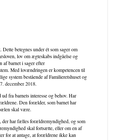
. Dette betegnes under ét som sager om
rsloven, lov om ægteskabs indgåelse og
af barnet i sager efter
system. Med lovændringen er kompetencen til
etlige system bestående af Familieretshuset og
 27. december 2018
.
ud fra barnets interesse og behov. Har
rældrene. Den forælder, som barnet har
pælen skal være.
e, der har fælles forældremyndighed, og som
emyndighed skal fortsætte, eller om en af
 for at antage, at forældrene ikke kan