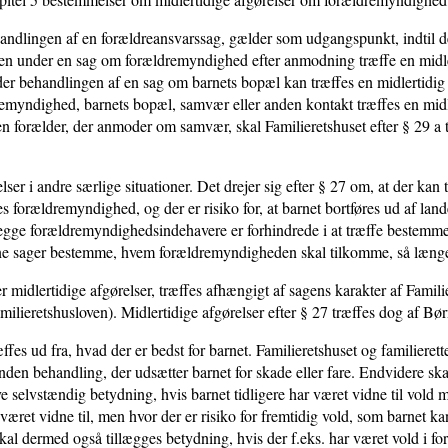
handlingen af en forældreansvarssag, gælder som udgangspunkt, indtil der 
etten under en sag om forældremyndighed efter anmodning træffe en mid
der behandlingen af en sag om barnets bopæl kan træffes en midlertidig
emyndighed, barnets bopæl, samvær eller anden kontakt træffes en midl
 forælder, der anmoder om samvær, skal Familieretshuset efter § 29 a t
ser i andre særlige situationer. Det drejer sig efter § 27 om, at der kan
 forældremyndighed, og der er risiko for, at barnet bortføres ud af lande
gge forældremyndighedsindehavere er forhindrede i at træffe bestemmel
anne sager bestemme, hvem forældremyndigheden skal tilkomme, så længe
midlertidige afgørelser, træffes afhængigt af sagens karakter af Familier
ilieretshusloven). Midlertidige afgørelser efter § 27 træffes dog af Bør
ffes ud fra, hvad der er bedst for barnet. Familieretshuset og familieret
den behandling, der udsætter barnet for skade eller fare. Endvidere ska
ve selvstændig betydning, hvis barnet tidligere har været vidne til vold 
æret vidne til, men hvor der er risiko for fremtidig vold, som barnet kan
skal dermed også tillægges betydning, hvis der f.eks. har været vold i 