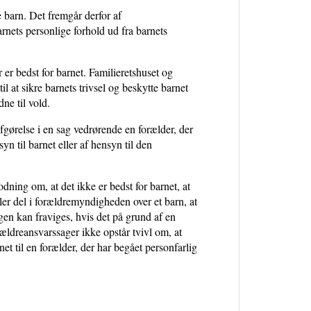
e barn. Det fremgår derfor af
nets personlige forhold ud fra barnets
er bedst for barnet. Familieretshuset og
il at sikre barnets trivsel og beskytte barnet
ne til vold.
afgørelse i en sag vedrørende en forælder, der
yn til barnet eller af hensyn til den
odning om, at det ikke er bedst for barnet, at
ller del i forældremyndigheden over et barn, at
en kan fraviges, hvis det på grund af en
rældreansvarssager ikke opstår tvivl om, at
net til en forælder, der har begået personfarlig