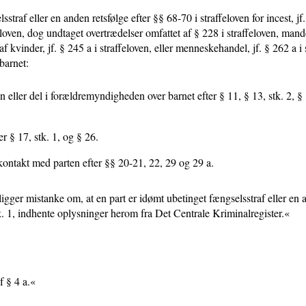
traf eller en anden retsfølge efter §§ 68-70 i straffeloven for incest, jf.
feloven, dog undtaget overtrædelser omfattet af § 228 i straffeloven, manddr
 kvinder, jf. § 245 a i straffeloven, eller menneskehandel, jf. § 262 a i 
barnet:
eller del i forældremyndigheden over barnet efter § 11, § 13, stk. 2, § 
r § 17, stk. 1, og § 26.
kontakt med parten efter §§ 20-21, 22, 29 og 29 a.
ligger mistanke om, at en part er idømt ubetinget fængselsstraf eller en 
stk. 1, indhente oplysninger herom fra Det Centrale Kriminalregister.«
f § 4 a.«