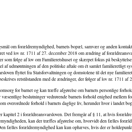
rgsmål om forældremyndighed, barnets bopæl, samvær og anden kontakt
ret ved
lov nr. 1711 af 27. december 2018
om ændring af forældreansva
r som følge af lov om Familieretshuset og skærpet fokus på beskyttelsen 
l af udmøntningen af den politiske aftale om ét samlet familieretligt 
varsloven flyttet fra Statsforvaltningen og domstolene til det nye familier
e beskrives retstilstanden med de ændringer, der følger af
lov nr. 1711 af
sorg for barnet og kan træffe afgørelse om barnets personlige forhold 
 væsentlige beslutninger vedrørende barnets forhold enighed mellem fo
om overordnede forhold i barnets daglige liv, herunder hvor i landet bo
 kapitel 2 i forældreansvarsloven. Det fremgår af § 11, at hvis forældr
myndigheden, kan der træffes afgørelse om, hvorvidt den fælles forældr
n fælles forældremyndighed kan kun ophæves, hvis der er holdepunkter