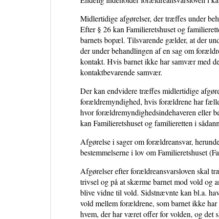
Midlertidige afgørelser, der træffes under be
Efter § 26 kan Familieretshuset og familier
barnets bopæl. Tilsvarende gælder, at der un
der under behandlingen af en sag om forældr
kontakt. Hvis barnet ikke har samvær med den
kontaktbevarende samvær.
Der kan endvidere træffes midlertidige afgørel
forældremyndighed, hvis forældrene har fælles
hvor forældremyndighedsindehaveren eller be
kan Familieretshuset og familieretten i såd
Afgørelse i sager om forældreansvar, herunder 
bestemmelserne i lov om Familieretshuset (Fam
Afgørelser efter forældreansvarsloven skal træ
trivsel og på at skærme barnet mod vold og an
blive vidne til vold. Sidstnævnte kan bl.a. ha
vold mellem forældrene, som barnet ikke har v
hvem, der har været offer for volden, og det 