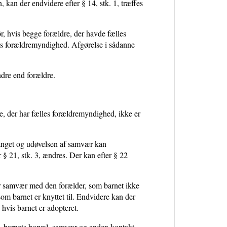
 kan der endvidere efter § 14, stk. 1, træffes
, hvis begge forældre, der havde fælles
les forældremyndighed. Afgørelse i sådanne
ndre end forældre.
re, der har fælles forældremyndighed, ikke er
fanget og udøvelsen af samvær kan
r § 21, stk. 3, ændres. Der kan efter § 22
har samvær med den forælder, som barnet ikke
om barnet er knyttet til. Endvidere kan der
 hvis barnet er adopteret.
d, barnets bopæl, samvær og anden kontakt.