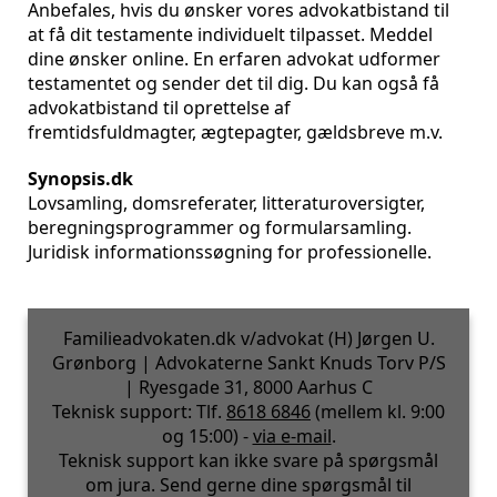
Anbefales, hvis du ønsker vores advokatbistand til
at få dit testamente individuelt tilpasset. Meddel
dine ønsker online. En erfaren advokat udformer
testamentet og sender det til dig. Du kan også få
advokatbistand til oprettelse af
fremtidsfuldmagter, ægtepagter, gældsbreve m.v.
Synopsis.dk
Lovsamling, domsreferater, litteraturoversigter,
beregningsprogrammer og formularsamling.
Juridisk informationssøgning for professionelle.
Familieadvokaten.dk v/advokat (H) Jørgen U.
Grønborg | Advokaterne Sankt Knuds Torv P/S
| Ryesgade 31, 8000 Aarhus C
Teknisk support: Tlf.
8618 6846
(mellem kl. 9:00
og 15:00) -
via e-mail
.
Teknisk support kan ikke svare på spørgsmål
om jura. Send gerne dine spørgsmål til