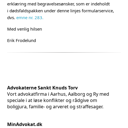
erklæring med begravelsesønsker,
som er indeholdt
i
dødsfaldspakke
n under denne linjes
formularservice,
dvs.
emne nr. 283.
Med venlig hilsen
Erik Frodelund
Advokaterne Sankt Knuds Torv
Vort advokatfirma i Aarhus, Aalborg og Ry med
speciale i at løse konflikter og rådgive om
boligjura, familie- og arveret og straffesager.
MinAdvokat.dk