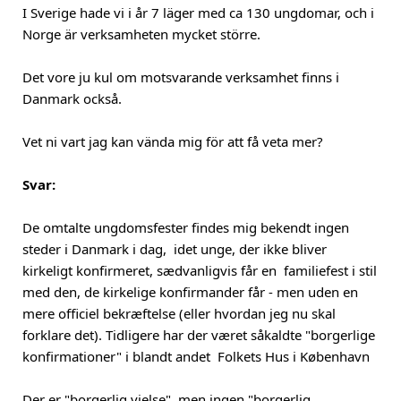
I Sverige hade vi i år 7 läger med ca 130 ungdomar, och i
Norge är verksamheten mycket större.
Det vore ju kul om motsvarande verksamhet finns i
Danmark också.
Vet ni vart jag kan vända mig för att få veta mer?
Svar:
De omtalte ungdomsfester findes mig bekendt ingen
steder i Danmark i dag, idet unge, der ikke bliver
kirkeligt konfirmeret, sædvanligvis får en familiefest i stil
med den, de kirkelige konfirmander får - men uden en
mere officiel bekræftelse (eller hvordan jeg nu skal
forklare det). Tidligere har der været såkaldte "borgerlige
konfirmationer" i blandt andet Folkets Hus i København
Der er "borgerlig vielse", men ingen "borgerlig