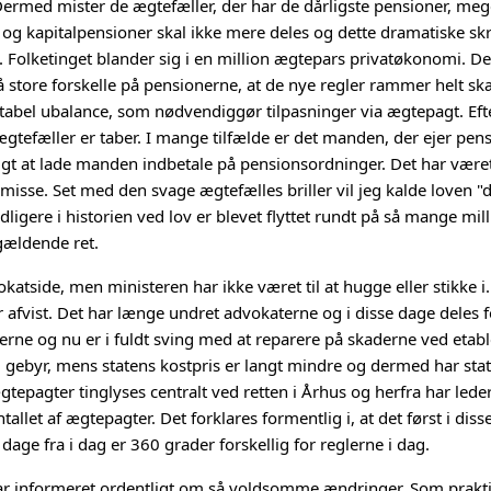
rmed mister de ægtefæller, der har de dårligste pensioner, meget
- og kapitalpensioner skal ikke mere
deles og dette dramatiske skr
Folketinget blander sig i en million ægtepars privatøkonomi. Det 
 store forskelle på pensionerne, at de nye regler rammer helt sk
tabel ubalance, som nødvendiggør tilpasninger via ægtepagt. Efte
gtefæller er taber. I mange tilfælde er det manden,
der ejer pens
gt at lade manden indbetale på pensionsordninger. Det har været r
misse. Set med den svage ægtefælles briller vil jeg kalde loven "d
idligere i historien ved lov er blevet flyttet rundt på så mange m
l gældende ret.
vokatside, men ministeren har ikke været til at hugge eller stikke 
 er afvist. Det har længe undret advokaterne og i disse dage deles
rne og nu er i fuldt sving med at reparere på skaderne ved etabl
i gebyr, mens statens kostpris er langt mindre og dermed har stat
tepagter tinglyses centralt ved retten i Århus og herfra har lede
llet af ægtepagter. Det forklares formentlig i, at det først i disse
 dage fra i dag er 360 grader forskellig for reglerne i dag.
har informeret ordentligt om så voldsomme ændringer. Som prakti