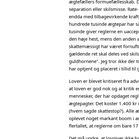
ægtefællers formuefællesskab. De
separation eller skilsmisse. Rate
endda med tilbagevirkende kraft. 
hundrede tusinde
ægtepar har så
tusinde giver reglerne en uaccep
den høje hest, mens den anden æ
skattemæssigt har været fornufti
gældende ret skal deles ved skils
guldhornene". Jeg tror ikke der t
har optjent og placeret i tillid ti
Loven er blevet kritiseret fra ad
at loven er god nok og al kritik
mennesker, der har opdaget regle
ægtepagter. Det koster 1.400 kr 
(hvem sagde skattestop?). Alle æg
oplevet noget markant boom i anta
flertallet, at reglerne om bare 17
Det må undre, at lovgiver ikke 