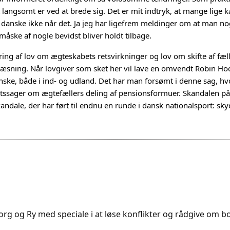
 langsomt er ved at brede sig. Det er mit indtryk, at mange lige ka
danske ikke når det. Ja jeg har ligefrem meldinger om at man nog
ske af nogle bevidst bliver holdt tilbage.
g af lov om ægteskabets retsvirkninger og lov om skifte af fælle
æsning. Når lovgiver som sket her vil lave en omvendt Robin Hood
 danske, både i ind- og udland. Det har man forsømt i denne sag, h
tssager om ægtefællers deling af pensionsformuer. Skandalen på
dale, der har ført til endnu en runde i dansk nationalsport: skyd
rg og Ry med speciale i at løse konflikter og rådgive om bol