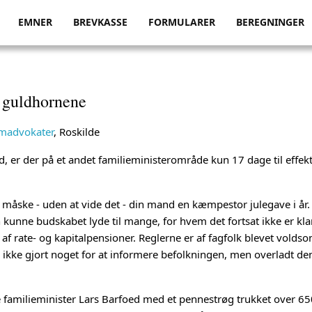
EMNER
BREVKASSE
FORMULARER
BEREGNINGER
n guldhornene
madvokater
, Roskilde
, er der på et andet familieministerområde kun 17 dage til effekt
u måske - uden at vide det - din mand en kæmpestor julegave i år. 
kunne budskabet lyde til mange, for hvem det fortsat ikke er klart
af rate- og kapitalpensioner. Reglerne er af fagfolk blevet voldso
r ikke gjort noget for at informere befolkningen, men overladt de
e familieminister Lars Barfoed med et pennestrøg trukket over 65