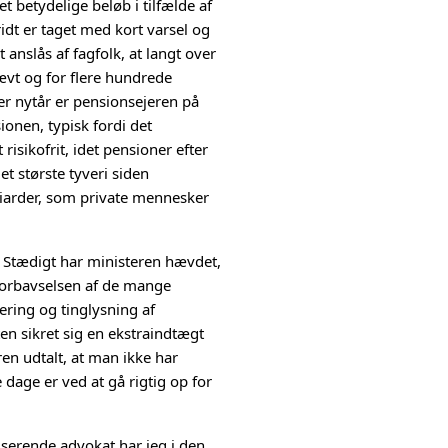
 betydelige beløb i tilfælde af
idt er taget med kort varsel og
anslås af fagfolk, at langt over
ævt og for flere hundrede
r nytår er
pensionsejeren på
ionen, typisk fordi det
isikofrit, idet pensioner efter
et største tyveri siden
illiarder, som private mennesker
i. Stædigt har ministeren hævdet,
 forbavselsen af de mange
ering og tinglysning af
en sikret sig en ekstraindtægt
ren udtalt, at man ikke har
 dage er ved at gå rigtig op for
serende advokat har jeg i den