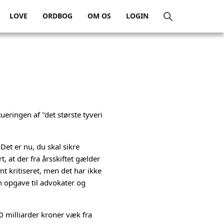
LOVE
ORDBOG
OM OS
LOGIN
ueringen af "det største tyveri
Det er nu, du skal sikre
, at der fra årsskiftet gælder
mt kritiseret, men det har ikke
n opgave til advokater og
0 milliarder kroner væk fra