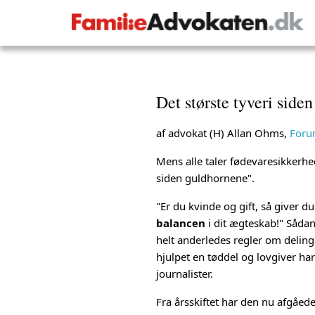
Det største tyveri side
af advokat (H) Allan Ohms,
Foru
Mens alle taler fødevaresikkerhed
siden guldhornene".
"Er du kvinde og gift, så giver d
balancen
i dit ægteskab!" Sådan 
helt anderledes regler om deling 
hjulpet en tøddel og lovgiver ha
journalister.
Fra årsskiftet har den nu afgåed