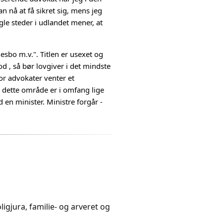
n nå at få sikret sig, mens jeg
le steder i udlandet mener, at
sbo m.v.". Titlen er usexet og
 , så bør lovgiver i det mindste
vor advokater venter et
 dette område er i omfang lige
 en minister. Ministre forgår -
igjura, familie- og arveret og