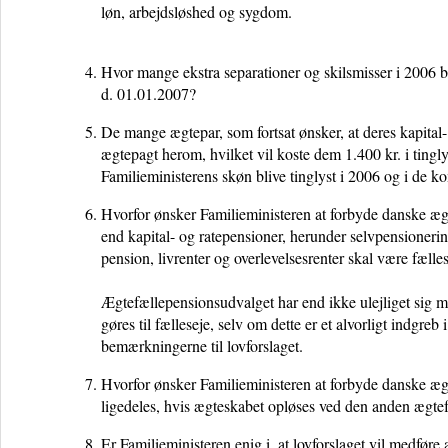
løn, arbejdsløshed og sygdom.
Hvor mange ekstra separationer og skilsmisser i 2006 bli
d. 01.01.2007?
De mange ægtepar, som fortsat ønsker, at deres kapital- 
ægtepagt herom, hvilket vil koste dem 1.400 kr. i tingl
Familieministerens skøn blive tinglyst i 2006 og i de 
Hvorfor ønsker Familieministeren at forbyde danske æg
end kapital- og ratepensioner, herunder selvpensioneri
pension, livrenter og overlevelsesrenter skal være fælle
Ægtefællepensionsudvalget har end ikke ulejliget sig me
gøres til fælleseje, selv om dette er et alvorligt indgreb
bemærkningerne til lovforslaget.
Hvorfor ønsker Familieministeren at forbyde danske ægt
ligedeles, h
vis ægteskabet opløses ved den anden ægtef
Er Familieministeren enig i, at lovforslaget vil medføre 