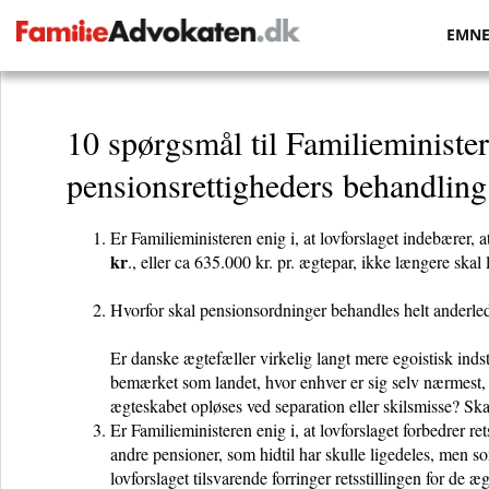
EMN
10 spørgsmål til Familieministe
pensionsrettigheders behandling
Er Familieministeren enig i, at lovforslaget indebærer,
kr
., eller ca 635.000 kr. pr. ægtepar, ikke længere skal 
Hvorfor skal pensionsordninger
behandles
helt anderle
Er danske ægtefæller virkelig langt mere egoistisk ind
bemærket som landet, hvor enhver er sig selv nærmest, 
ægteskabet opløses ved separation eller skilsmisse? Ska
Er Familieministeren enig i, at lovforslaget forbedrer re
andre pensioner, som hidtil har skulle ligedeles, men s
lovforslaget tilsvarende forringer retsstillingen for de 