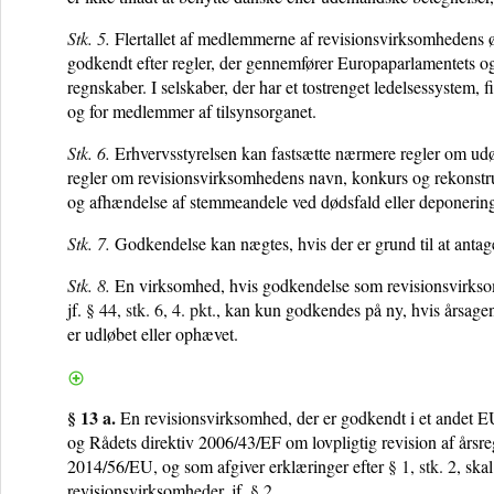
Stk. 5.
Flertallet af medlemmerne af revisionsvirksomhedens øv
godkendt efter regler, der gennemfører Europaparlamentets og
regnskaber. I selskaber, der har et tostrenget ledelsessystem,
og for medlemmer af tilsynsorganet.
Stk. 6.
Erhvervsstyrelsen kan fastsætte nærmere regler om udø
regler om revisionsvirksomhedens navn, konkurs og rekonstr
og afhændelse af stemmeandele ved dødsfald eller deponerin
Stk. 7.
Godkendelse kan nægtes, hvis der er grund til at antag
Stk. 8.
En virksomhed, hvis godkendelse som revisionsvirksom
jf.
§ 44, stk. 6, 4. pkt.
, kan kun godkendes på ny, hvis årsagen t
er udløbet eller ophævet.
§ 13 a.
En revisionsvirksomhed, der er godkendt i et andet EU
og Rådets direktiv 2006/43/EF om lovpligtig revision af års
2014/56/EU, og som afgiver erklæringer efter
§ 1, stk. 2
, ska
revisionsvirksomheder, jf.
§ 2
.