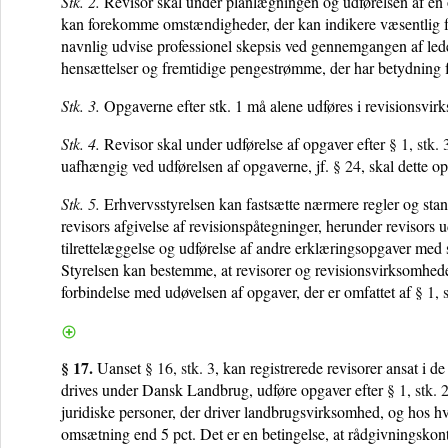
Stk. 2.
Revisor skal under planlægningen og udførelsen af en
kan forekomme omstændigheder, der kan indikere væsentlig fej
navnlig udvise professionel skepsis ved gennemgangen af led
hensættelser og fremtidige pengestrømme, der har betydning f
Stk. 3.
Opgaverne efter stk. 1 må alene udføres i revisionsvir
Stk. 4.
Revisor skal under udførelse af opgaver efter
§ 1, stk. 
uafhængig ved udførelsen af opgaverne, jf.
§ 24
, skal dette o
Stk. 5.
Erhvervsstyrelsen kan fastsætte nærmere regler og stand
revisors afgivelse af revisionspåtegninger, herunder revisors u
tilrettelæggelse og udførelse af andre erklæringsopgaver med 
Styrelsen kan bestemme, at revisorer og revisionsvirksomheder s
forbindelse med udøvelsen af opgaver, der er omfattet af
§ 1, 
§ 17.
Uanset
§ 16, stk. 3
, kan registrerede revisorer ansat i d
drives under Dansk Landbrug, udføre opgaver efter
§ 1, stk. 
juridiske personer, der driver landbrugsvirksomhed, og hos hv
omsætning end 5 pct. Det er en betingelse, at rådgivningskontore