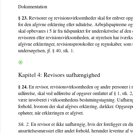
Dokumentation
§ 23.
Revisorer og revisionsvirksomheder skal for enhver opg
for den afgivne erklæring eller udtalelse. Arbejdspapirerne og
skal opbevares i 5 år fra tidspunktet for underskrivelse af de
revisoren eller revisionsvirksomheden, at styrelsen har iværk
afgivne erklæringer, revisionsprotokoller og regnskaber, som u
undersøgelsen, jf.
§ 40, stk. 1
.
Kapitel 4
: Revisors uafhængighed
§ 24.
En revisor, revisionsvirksomheden og andre personer i re
udførelse, skal ved udførelse af opgaver omfattet af
§ 1, stk. 2
være involveret i virksomhedens beslutningstagning. Uafhæng
forhold, hvorom der skal afgives erklæring, dækker. Opgave
ophører, når erklæringen er afgivet.
Stk. 2.
En revisor er ikke uafhængig, hvis der foreligger en dire
ansættelsesmæssigt eller andet forhold, herunder levering af yd