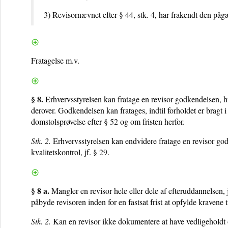
3) Revisornævnet efter
§ 44, stk. 4
, har frakendt den påg
Fratagelse m.v.
§ 8.
Erhvervsstyrelsen kan fratage en revisor godkendelsen, hvi
derover. Godkendelsen kan fratages, indtil forholdet er bragt
domstolsprøvelse efter
§ 52
og om fristen herfor.
Stk. 2.
Erhvervsstyrelsen kan endvidere fratage en revisor god
kvalitetskontrol, jf.
§ 29
.
§ 8 a.
Mangler en revisor hele eller dele af efteruddannelsen, 
påbyde revisoren inden for en fastsat frist at opfylde kravene t
Stk. 2.
Kan en revisor ikke dokumentere at have vedligeholdt o