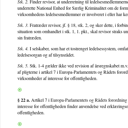
Stk. 2.
Finder revisor, at underretning til ledelsesmedlemmerne v
underrette National Enhed for Særlig Kriminalitet om de formo
virksomhedens ledelsesmedlemmer er involveret i eller har ke
Stk. 3.
Fratræder revisor, jf.
§ 18, stk. 2
, og sker dette, i forb
situation som omhandlet i stk. 1, 1. pkt., skal revisor straks
sin fratræden.
Stk. 4.
I selskaber, som har et tostrenget ledelsessystem, om
ledelsesorgan og af tilsynsrådet.
Stk. 5.
Stk. 1-4 gælder ikke ved revision af årsregnskabet m.v. 
af pligterne i artikel 7 i Europa-Parlamentets og Rådets foror
virksomheder af interesse for offentligheden.
§ 22 a.
Artikel 7 i
Europa-Parlamentets og Rådets forordning
interesse for offentligheden finder anvendelse ved erklæring
offentligheden.