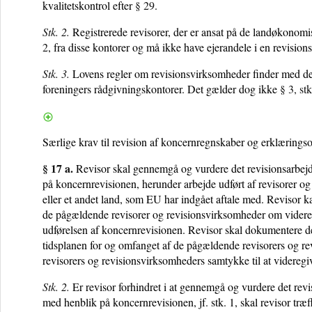
kvalitetskontrol efter
§ 29
.
Stk. 2.
Registrerede revisorer, der er ansat på de landøkonomi
2
, fra disse kontorer og må ikke have ejerandele i en revisio
Stk. 3.
Lovens regler om revisionsvirksomheder finder med de
foreningers rådgivningskontorer. Det gælder dog ikke
§ 3, stk
Særlige krav til revision af koncernregnskaber og erklæring
§ 17 a.
Revisor skal gennemgå og vurdere det revisionsarbejde
på koncernrevisionen, herunder arbejde udført af revisorer o
eller et andet land, som EU har indgået aftale med. Revisor k
de pågældende revisorer og revisionsvirksomheder om videreg
udførelsen af koncernrevisionen. Revisor skal dokumentere de
tidsplanen for og omfanget af de pågældende revisorers og r
revisorers og revisionsvirksomheders samtykke til at videregi
Stk. 2.
Er revisor forhindret i at gennemgå og vurdere det revi
med henblik på koncernrevisionen, jf. stk. 1, skal revisor træ