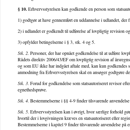
§ 10.
Erhvervsstyrelsen kan godkende en person som statsauto
1) godtgør at have gennemført en uddannelse i udlandet, der f
2) i udlandet er godkendt til udførelse af lovpligtig revision o
3) opfylder betingelserne i
§ 3, stk. 4
og
5
.
Stk. 2.
Personer, der har opnået godkendelse til at udføre lovp
Rådets direktiv 2006/43/EF om lovpligtig revision af årsreg
og som EU ikke har indgået aftale med, kan kun godkendes som
anmodning fra Erhvervsstyrelsen skal en ansøger godtgøre de
Stk. 3.
Forud for godkendelse som statsautoriseret revisor efter
egnethedsprøve.
Stk. 4.
Bestemmelserne i
§§ 4
-
9
finder tilsvarende anvendelse 
Stk. 5.
Erhvervsstyrelsen kan i øvrigt, hvor særlige forhold gø
hvortil der i lovgivningen kræves en statsautoriseret eller regi
Bestemmelserne i
kapitel 9
finder tilsvarende anvendelse på en 