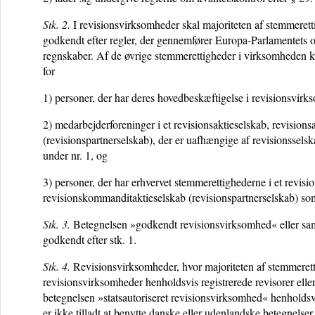
Stk. 2.
I revisionsvirksomheder skal majoriteten af stemmeretti
godkendt efter regler, der gennemfører Europa-Parlamentets o
regnskaber. Af de øvrige stemmerettigheder i virksomheden k
for
1) personer, der har deres hovedbeskæftigelse i revisionsvir
2) medarbejderforeninger i et revisionsaktieselskab, revisions
(revisionspartnerselskab), der er uafhængige af revisionssel
under nr. 1, og
3) personer, der har erhvervet stemmerettighederne i et revisio
revisionskommanditaktieselskab (revisionspartnerselskab) so
Stk. 3.
Betegnelsen »godkendt revisionsvirksomhed« eller sa
godkendt efter stk. 1.
Stk. 4.
Revisionsvirksomheder, hvor majoriteten af stemmerettig
revisionsvirksomheder henholdsvis registrerede revisorer eller
betegnelsen »statsautoriseret revisionsvirksomhed« henholds
er ikke tilladt at benytte danske eller udenlandske betegnelser,