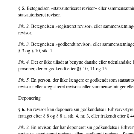
§ 5.
Betegnelsen »statsautoriseret revisor« eller sammensætn
statsautoriseret revisor.
Stk. 2.
Betegnelsen »registreret revisor« eller sammensætning
revisor.
Stk. 3.
Betegnelsen »godkendt revisor« eller sammensætninger
§ 3
og
§ 10, stk. 1
.
Stk. 4.
Det er ikke tilladt at benytte danske eller udenlandske 
personer, der er godkendt efter
§§ 10
,
11
og
15
.
Stk. 5.
En person, der ikke længere er godkendt som statsautoris
revisor« eller »registreret revisor« eller sammensætninger eller
Deponering
§ 6.
En revisor kan deponere sin godkendelse i Erhvervsstyrel
frataget efter
§ 8
og
§ 8 a, stk. 4, nr. 3
, eller frakendt efter
§ 44
Stk. 2.
En revisor, der har deponeret sin godkendelse i Erhverv
revisor«, »registreret revisor« eller »godkendt revisor«. Samm