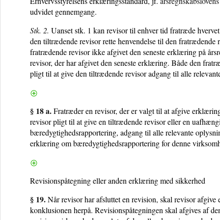
Erhvervsstyrelsens erklæringsstandard, jf.
årsregnskabslovens §
udvidet gennemgang.
Stk. 2.
Uanset stk. 1 kan revisor til enhver tid fratræde hverve
den tiltrædende revisor rette henvendelse til den fratrædende re
fratrædende revisor ikke afgivet den seneste erklæring på årsre
revisor, der har afgivet den seneste erklæring. Både den fratr
pligt til at give den tiltrædende revisor adgang til alle rele
§ 18 a.
Fratræder en revisor, der er valgt til at afgive erklæ
revisor pligt til at give en tiltrædende revisor eller en uafhæn
bæredygtighedsrapportering, adgang til alle relevante oplys
erklæring om bæredygtighedsrapportering for denne virksom
Revisionspåtegning eller anden erklæring med sikkerhed
§ 19.
Når revisor har afsluttet en revision, skal revisor afgiv
konklusionen herpå. Revisionspåtegningen skal afgives af den el