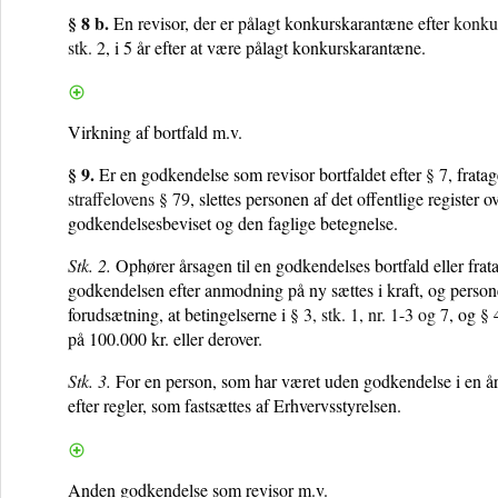
§ 8 b.
En revisor, der er pålagt konkurskarantæne efter
konku
stk. 2
, i 5 år efter at være pålagt konkurskarantæne.
Virkning af bortfald m.v.
§ 9.
Er en godkendelse som revisor bortfaldet efter
§ 7
, frata
straffelovens § 79
, slettes personen af det offentlige registe
godkendelsesbeviset og den faglige betegnelse.
Stk. 2.
Ophører årsagen til en godkendelses bortfald eller frat
godkendelsen efter anmodning på ny sættes i kraft, og personen
forudsætning, at betingelserne i
§ 3, stk. 1, nr. 1-3 og 7
, og
§ 
på 100.000 kr. eller derover.
Stk. 3.
For en person, som har været uden godkendelse i en å
efter regler, som fastsættes af Erhvervsstyrelsen.
Anden godkendelse som revisor m.v.