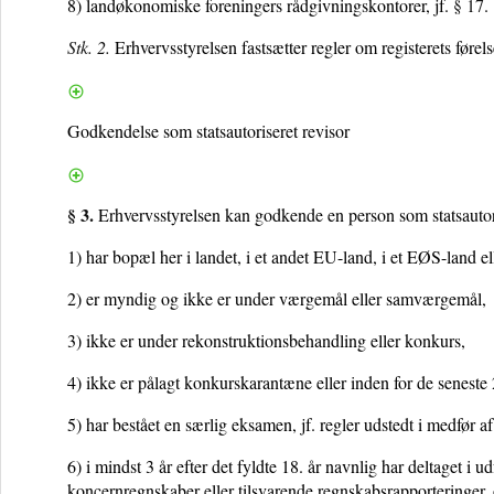
8) landøkonomiske foreningers rådgivningskontorer, jf.
§ 17
.
Stk. 2.
Erhvervsstyrelsen fastsætter regler om registerets førel
Godkendelse som statsautoriseret revisor
§ 3.
Erhvervsstyrelsen kan godkende en person som statsauto
1) har bopæl her i landet, i et andet EU-land, i et EØS-land e
2) er myndig og ikke er under værgemål eller samværgemål,
3) ikke er under rekonstruktionsbehandling eller konkurs,
4) ikke er pålagt konkurskarantæne eller inden for de seneste
5) har bestået en særlig eksamen, jf. regler udstedt i medfør a
6) i mindst 3 år efter det fyldte 18. år navnlig har deltaget i u
koncernregnskaber eller tilsvarende regnskabsrapporteringer,