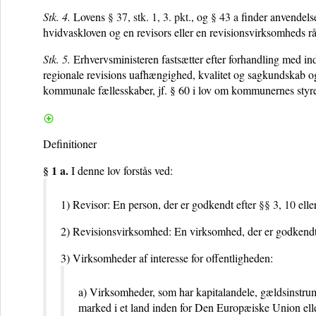
Stk. 4.
Lovens
§ 37, stk. 1, 3. pkt.
, og
§ 43 a
finder anvendelse
hvidvaskloven og en revisors eller en revisionsvirksomheds r
Stk. 5.
Erhvervsministeren fastsætter efter forhandling med in
regionale revisions uafhængighed, kvalitet og sagkundskab og
kommunale fællesskaber, jf. § 60 i lov om kommunernes styrel
Definitioner
§ 1 a.
I denne lov forstås ved:
1) Revisor: En person, der er godkendt efter
§§ 3
,
10
elle
2) Revisionsvirksomhed: En virksomhed, der er godkendt
3) Virksomheder af interesse for offentligheden:
a) Virksomheder, som har kapitalandele, gældsinstrume
marked i et land inden for Den Europæiske Union eller