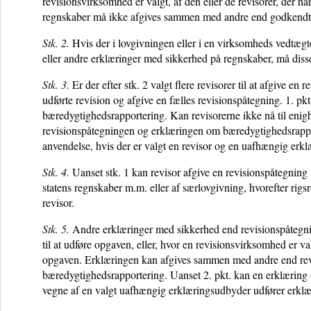
revisionsvirksomhed er valgt, af den eller de revisorer, der h
regnskaber må ikke afgives sammen med andre end godkendte r
Stk. 2.
Hvis der i lovgivningen eller i en virksomheds vedtægter 
eller andre erklæringer med sikkerhed på regnskaber, må diss
Stk. 3.
Er der efter stk. 2 valgt flere revisorer til at afgive en 
udførte revision og afgive en fælles revisionspåtegning. 1. p
bæredygtighedsrapportering. Kan revisorerne ikke nå til enighe
revisionspåtegningen og erklæringen om bæredygtighedsrapport
anvendelse, hvis der er valgt en revisor og en uafhængig erk
Stk. 4.
Uanset stk. 1 kan revisor afgive en revisionspåtegning 
statens regnskaber m.m. eller af særlovgivning, hvorefter rigsr
revisor.
Stk. 5.
Andre erklæringer med sikkerhed end revisionspåtegni
til at udføre opgaven, eller, hvor en revisionsvirksomhed er val
opgaven. Erklæringen kan afgives sammen med andre end rev
bæredygtighedsrapportering. Uanset 2. pkt. kan en erklæring
vegne af en valgt uafhængig erklæringsudbyder udfører erkl