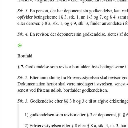
Stk. 3.
En person, der har deponeret sin godkendelse, kan v
opfylder betingelserne i
§ 3, stk. 1, nr. 1-3 og 7
, og
§ 4
, samt 
eller derover.
§ 8 a, stk. 1
, og
§ 9, stk. 3
, finder anvendelse i 
Stk. 4.
En revisor, der deponerer sin godkendelse, slettes af de
Bortfald
§ 7.
Godkendelse som revisor bortfalder, hvis betingelserne i
Stk. 2.
Efter anmodning fra Erhvervsstyrelsen skal revisor god
Dokumentation herfor skal være modtaget i styrelsen, senest
senest ved fristens udløb, bortfalder godkendelsen.
Stk. 3.
Godkendelse efter
§§ 3 b
og
3 c
til at afgive erklærin
1) godkendelsen som revisor efter
§ 3
er deponeret, jf.
§ 
2) Erhvervsstyrelsen efter
§ 8
eller
§ 8 a, stk. 4, nr. 3
, har