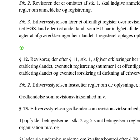
Stk. 2.
Revisorer, der er omfattet af stk. 1, skal indgive anmeld
regler om anmeldelse og registrering.
Stk. 3.
Erhvervsstyrelsen fører et offentligt register over reviso
i et EØS-land eller i et andet land, som EU har indgået aftale 
agter at afgive erklæringer her i landet. I registeret optages 
§ 12.
Revisorer, der efter
§ 11, stk. 1
, afgiver erklæringer her
etableringslandet, eventuelt registreringsnummer i et offentlig
etableringslandet og eventuel forsikring til dækning af erhver
Stk. 2.
Erhvervsstyrelsen fastsætter regler om de oplysninger, s
Godkendelse som revisionsvirksomhed m.v.
§ 13.
Erhvervsstyrelsen godkender som revisionsvirksomhed, j
1) opfylder betingelserne i stk. 2 og 5 samt betingelser i regle
organisation m.v. og
2) lader sig undergive reglerne om kvalitetskontrol efter
§ 29
.