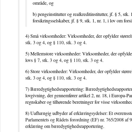
område, og
b) pengeinstitutter og realkreditinstitutter, jf. § 5, stk
forsikringsselskaber, jf. § 9, stk. 1, nr. 1, i lov om fo
4) Små virksomheder: Virksomheder, der opfylder størrels
stk. 3 og 4
, og
§ 110, stk. 3 og 4
.
5) Mellemstore virksomheder: Virksomheder, der opfylder 
lovs
§ 7, stk. 3 og 4
, og
§ 110, stk. 3 og 4
.
6) Store virksomheder: Virksomheder, der opfylder størrel
stk. 3 og 4
, og
§ 110, stk. 3 og 4
.
7) Bæredygtighedsrapportering: Bæredygtighedsrapporter
lovgivning, der gennemfører artikel 2, nr. 18, i Europa-P
regnskaber og tilhørende beretninger for visse virksomhe
8) Uafhængig udbyder af erklæringsydelser: Et overensste
Parlamentets og Rådets forordning (EF) nr. 765/2008 af 9
erklæring om bæredygtighedsrapportering.