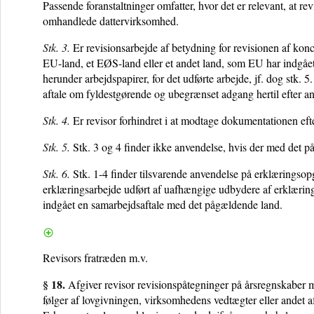
Passende foranstaltninger omfatter, hvor det er relevant, at rev
omhandlede dattervirksomhed.
Stk. 3.
Er revisionsarbejde af betydning for revisionen af konce
EU-land, et EØS-land eller et andet land, som EU har indgået
herunder arbejdspapirer, for det udførte arbejde, jf. dog stk.
aftale om fyldestgørende og ubegrænset adgang hertil efter anm
Stk. 4.
Er revisor forhindret i at modtage dokumentationen efter
Stk. 5.
Stk. 3 og 4 finder ikke anvendelse, hvis der med det på
Stk. 6.
Stk. 1-4 finder tilsvarende anvendelse på erklæringsopg
erklæringsarbejde udført af uafhængige udbydere af erklærings
indgået en samarbejdsaftale med det pågældende land.
Revisors fratræden m.v.
§ 18.
Afgiver revisor revisionspåtegninger på årsregnskaber m.v
følger af lovgivningen, virksomhedens vedtægter eller andet aft