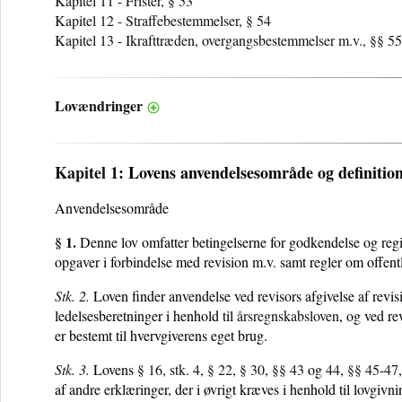
Kapitel 11 - Frister, § 53
Kapitel 12 - Straffebestemmelser, § 54
Kapitel 13 - Ikrafttræden, overgangsbestemmelser m.v., §§ 5
Lovændringer
Kapitel 1
: Lovens anvendelsesområde og definitio
Anvendelsesområde
§ 1.
Denne lov omfatter betingelserne for godkendelse og regis
opgaver i forbindelse med revision m.v. samt regler om offent
Stk. 2.
Loven finder anvendelse ved revisors afgivelse af revi
ledelsesberetninger i henhold til
årsregnskabsloven
, og ved re
er bestemt til hvervgiverens eget brug.
Stk. 3.
Lovens
§ 16, stk. 4
,
§ 22
,
§ 30
,
§§ 43
og
44
,
§§ 45
-
47
af andre erklæringer, der i øvrigt kræves i henhold til lovgivn