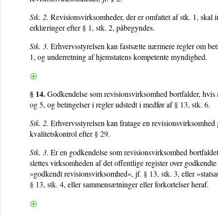
Stk. 2.
Revisionsvirksomheder, der er omfattet af stk. 1, skal i
erklæringer efter
§ 1, stk. 2
, påbegyndes.
Stk. 3.
Erhvervsstyrelsen kan fastsætte nærmere regler om betin
1, og underretning af hjemstatens kompetente myndighed.
§ 14.
Godkendelse som revisionsvirksomhed bortfalder, hvis 
og 5
, og betingelser i regler udstedt i medfør af
§ 13, stk. 6
.
Stk. 2.
Erhvervsstyrelsen kan fratage en revisionsvirksomhed 
kvalitetskontrol efter
§ 29
.
Stk. 3.
Er en godkendelse som revisionsvirksomhed bortfaldet eft
slettes virksomheden af det offentlige register over godkendt
»godkendt revisionsvirksomhed«, jf.
§ 13, stk. 3
, eller »stat
§ 13, stk. 4
, eller sammensætninger eller forkortelser heraf.