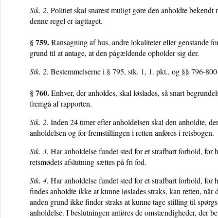
Stk. 2.
Politiet skal snarest muligt gøre den anholdte bekendt 
denne regel er iagttaget.
§ 759.
Ransagning af hus, andre lokaliteter eller genstande for
grund til at antage, at den pågældende opholder sig der.
Stk. 2.
Bestemmelserne i
§ 795, stk. 1, 1. pkt.
, og
§§ 796
-
800
§ 760.
Enhver, der anholdes, skal løslades, så snart begrundels
fremgå af rapporten.
Stk. 2.
Inden 24 timer efter anholdelsen skal den anholdte, der 
anholdelsen og for fremstillingen i retten anføres i retsbogen.
Stk. 3.
Har anholdelse fundet sted for et strafbart forhold, for
retsmødets afslutning sættes på fri fod.
Stk. 4.
Har anholdelse fundet sted for et strafbart forhold, for
findes anholdte ikke at kunne løslades straks, kan retten, når
anden grund ikke finder straks at kunne tage stilling til spørg
anholdelse. I beslutningen anføres de omstændigheder, der be