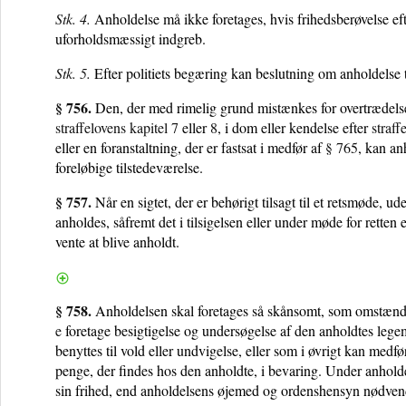
Stk. 4.
Anholdelse må ikke foretages, hvis frihedsberøvelse eft
uforholdsmæssigt indgreb.
Stk. 5.
Efter politiets begæring kan beslutning om anholdelse t
§ 756.
Den, der med rimelig grund mistænkes for overtrædelse 
straffelovens kapitel 7
eller
8
, i dom eller kendelse efter
straff
eller en foranstaltning, der er fastsat i medfør af
§ 765
, kan an
foreløbige tilstedeværelse.
§ 757.
Når en sigtet, der er behørigt tilsagt til et retsmøde, ud
anholdes, såfremt det i tilsigelsen eller under møde for retten
vente at blive anholdt.
§ 758.
Anholdelsen skal foretages så skånsomt, som omstændigh
e
foretage besigtigelse og undersøgelse af den anholdtes le
benyttes til vold eller undvigelse, eller som i øvrigt kan medfø
penge, der findes hos den anholdte, i bevaring. Under anhold
sin frihed, end anholdelsens øjemed og ordenshensyn nødven