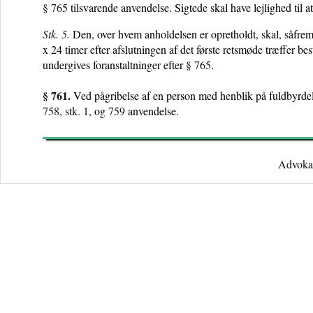
§ 765
tilsvarende anvendelse. Sigtede skal have lejlighed til a
Stk. 5.
Den, over hvem anholdelsen er opretholdt, skal, såfremt
x 24 timer efter afslutningen af det første retsmøde træffer b
undergives foranstaltninger efter
§ 765
.
§ 761
.
Ved pågribelse af en person med henblik på fuldbyrdelse
758, stk. 1
, og
759
anvendelse.
Advokat