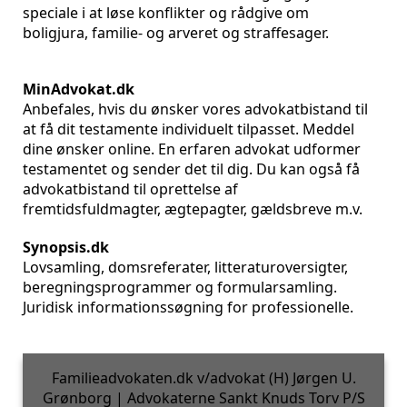
speciale i at løse konflikter og rådgive om
boligjura, familie- og arveret og straffesager.
MinAdvokat.dk
Anbefales, hvis du ønsker vores advokatbistand til
at få dit testamente individuelt tilpasset. Meddel
dine ønsker online. En erfaren advokat udformer
testamentet og sender det til dig. Du kan også få
advokatbistand til oprettelse af
fremtidsfuldmagter, ægtepagter, gældsbreve m.v.
Synopsis.dk
Lovsamling, domsreferater, litteraturoversigter,
beregningsprogrammer og formularsamling.
Juridisk informationssøgning for professionelle.
Familieadvokaten.dk v/advokat (H) Jørgen U.
Grønborg | Advokaterne Sankt Knuds Torv P/S