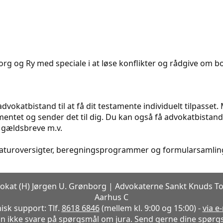
rg og Ry med speciale i at løse konflikter og rådgive om bol
dvokatbistand til at få dit testamente individuelt tilpasset
ntet og sender det til dig. Du kan også få advokatbistand t
 gældsbreve m.v.
eraturoversigter, beregningsprogrammer og formularsamling
okat (H) Jørgen U. Grønborg | Advokaterne Sankt Knuds To
Aarhus C
isk support: Tlf.
8618 6846
(mellem kl. 9:00 og 15:00) -
via e
n ikke svare på spørgsmål om jura. Send gerne dine spørgs