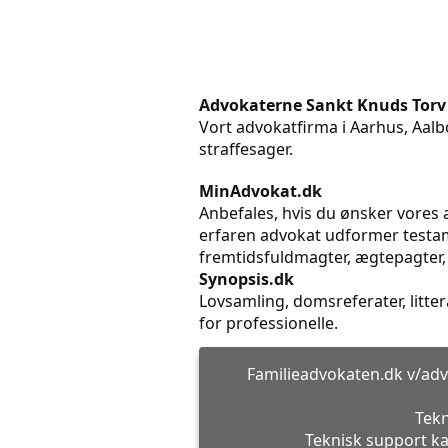
Advokaterne Sankt Knuds Torv
Vort advokatfirma i Aarhus, Aalbo
straffesager.
MinAdvokat.dk
Anbefales, hvis du ønsker vores a
erfaren advokat udformer testame
fremtidsfuldmagter, ægtepagter,
Synopsis.dk
Lovsamling, domsreferater, litt
for professionelle.
Familieadvokaten.dk v/adv
Tekn
Teknisk support ka