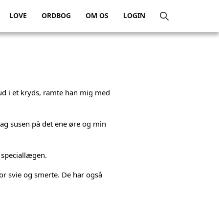
LOVE
ORDBOG
OM OS
LOGIN
 ud i et kryds, ramte han mig med
vag susen på det ene øre og min
s speciallægen.
for svie og smerte. De har også