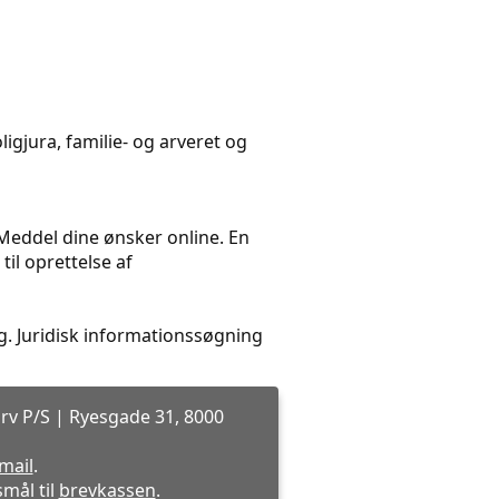
igjura, familie- og arveret og
. Meddel dine ønsker online. En
il oprettelse af
. Juridisk informationssøgning
rv P/S | Ryesgade 31, 8000
-mail
.
mål til
brevkassen
.