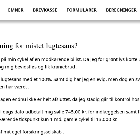
EMNER
BREVKASSE
FORMULARER
BEREGNINGER
tning for mistet lugtesans?
på min cykel af en modkørende bilist. Da jeg for grønt lys kørte
slog mig bevidstløs og fik kraniebrud .
n lugtesans med et 100%. Samtidig har jeg en evig, men dog en s
en har været .
sagen endnu ikke er helt afsluttet, da jeg stadig går til kontrol ho
til dags dato udbetalt mig sølle 745,00 kr. for indlæggelsen samt 
værende tidspunkt kun 1 md. gamle cykel til 13.000 kr.
af mit eget forsikringsselskab .