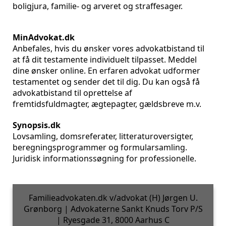
boligjura, familie- og arveret og straffesager.
MinAdvokat.dk
Anbefales, hvis du ønsker vores advokatbistand til
at få dit testamente individuelt tilpasset. Meddel
dine ønsker online. En erfaren advokat udformer
testamentet og sender det til dig. Du kan også få
advokatbistand til oprettelse af
fremtidsfuldmagter, ægtepagter, gældsbreve m.v.
Synopsis.dk
Lovsamling, domsreferater, litteraturoversigter,
beregningsprogrammer og formularsamling.
Juridisk informationssøgning for professionelle.
Familieadvokaten.dk v/advokat (H) Jørgen U.
Grønborg | Advokaterne Sankt Knuds Torv P/S
| Ryesgade 31, 8000 Aarhus C