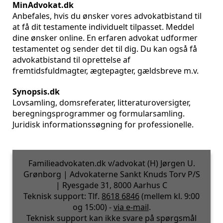
MinAdvokat.dk
Anbefales, hvis du ønsker vores advokatbistand til
at få dit testamente individuelt tilpasset. Meddel
dine ønsker online. En erfaren advokat udformer
testamentet og sender det til dig. Du kan også få
advokatbistand til oprettelse af
fremtidsfuldmagter, ægtepagter, gældsbreve m.v.
Synopsis.dk
Lovsamling, domsreferater, litteraturoversigter,
beregningsprogrammer og formularsamling.
Juridisk informationssøgning for professionelle.
Familieadvokaten.dk v/advokat (H) Jørgen U.
Grønborg | Advokaterne Sankt Knuds Torv P/S
| Ryesgade 31, 8000 Aarhus C
Teknisk support: Tlf.
8618 6846
(mellem kl. 9:00
og 15:00) -
via e-mail
.
Teknisk support kan ikke svare på spørgsmål