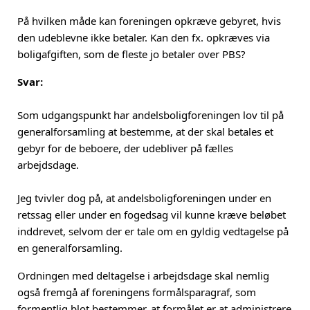
På hvilken måde kan foreningen opkræve gebyret, hvis
den udeblevne ikke betaler. Kan den fx. opkræves via
boligafgiften, som de fleste jo betaler over PBS?
Svar:
Som udgangspunkt har andelsboligforeningen lov til på
generalforsamling at bestemme, at der skal betales et
gebyr for de beboere, der udebliver på fælles
arbejdsdage.
Jeg tvivler dog på, at andelsboligforeningen under en
retssag eller under en fogedsag vil kunne kræve beløbet
inddrevet, selvom der er tale om en gyldig vedtagelse på
en generalforsamling.
Ordningen med deltagelse i arbejdsdage skal nemlig
også fremgå af foreningens formålsparagraf, som
formentlig blot bestemmer, at formålet er at administrere