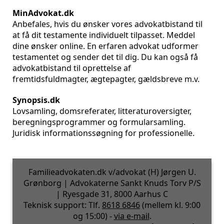
MinAdvokat.dk
Anbefales, hvis du ønsker vores advokatbistand til
at få dit testamente individuelt tilpasset. Meddel
dine ønsker online. En erfaren advokat udformer
testamentet og sender det til dig. Du kan også få
advokatbistand til oprettelse af
fremtidsfuldmagter, ægtepagter, gældsbreve m.v.
Synopsis.dk
Lovsamling, domsreferater, litteraturoversigter,
beregningsprogrammer og formularsamling.
Juridisk informationssøgning for professionelle.
Familieadvokaten.dk v/advokat (H) Jørgen U.
Grønborg | Advokaterne Sankt Knuds Torv P/S
| Ryesgade 31, 8000 Aarhus C
Teknisk support: Tlf.
8618 6846
(mellem kl. 9:00
og 15:00) -
via e-mail
.