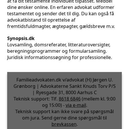
at få dit testamente individuelt tilpasset. Meddel
dine ønsker online. En erfaren advokat udformer
testamentet og sender det til dig. Du kan også få
advokatbistand til oprettelse af
fremtidsfuldmagter, ægtepagter, gældsbreve m.v.
Synopsis.dk
Lovsamling, domsreferater, litteraturoversigter,
beregningsprogrammer og formularsamling.
Juridisk informationssøgning for professionelle.
Familieadvokaten.dk v/advokat (H) Jørgen U.
Grønborg | Advokaterne Sankt Knuds Torv P/S
| Ryesgade 31, 8000 Aarhus C
Teknisk support: Tlf.
8618 6846
(mellem kl. 9:00
og 15:00) -
via e-mail
.
Teknisk support kan ikke svare på spørgsmål
om jura. Send gerne dine spørgsmål til
brevkassen
.