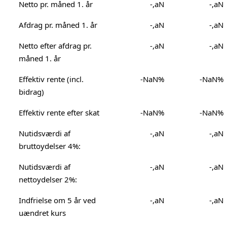
Netto pr. måned 1. år
-,aN
-,aN
Afdrag pr. måned 1. år
-,aN
-,aN
Netto efter afdrag pr.
-,aN
-,aN
måned 1. år
Effektiv rente (incl.
-NaN%
-NaN%
bidrag)
Effektiv rente efter skat
-NaN%
-NaN%
Nutidsværdi af
-,aN
-,aN
bruttoydelser 4%:
Nutidsværdi af
-,aN
-,aN
nettoydelser 2%:
Indfrielse om 5 år ved
-,aN
-,aN
uændret kurs