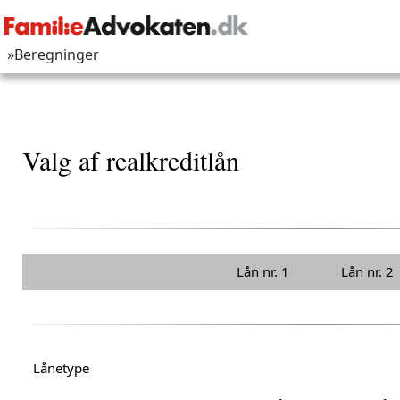
»Beregninger
Valg af realkreditlån
Lån nr. 1
Lån nr. 2
Lånetype