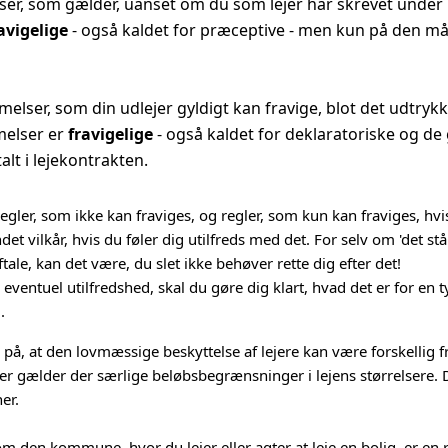
r, som gælder, uanset om du som lejer har skrevet under p
avigelige
- også kaldet for præceptive - men kun på den måd
ser, som din udlejer gyldigt kan fravige, blot det udtrykk
melser er
fravigelige
- også kaldet for deklaratoriske og d
talt i lejekontrakten.
gler, som ikke kan fraviges, og regler, som kun kan fraviges, hvi
ndet vilkår, hvis du føler dig utilfreds med det. For selv om 'det stå
tale, kan det være, du slet ikke behøver rette dig efter det!
entuel utilfredshed, skal du gøre dig klart, hvad det er for en t
2
.
på, at den lovmæssige beskyttelse af lejere kan være forskellig 
 gælder der særlige beløbsbegrænsninger i lejens størrelsere.
er.
om den kommune, hvor du lejer eller agter at leje en bolig, er e