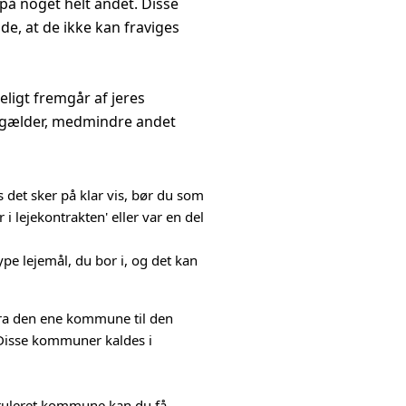
å noget helt andet. Disse
e, at de ikke kan fraviges
eligt fremgår af jeres
e gælder, medmindre andet
s det sker på klar vis, bør du som
r i lejekontrakten' eller var en del
ype lejemål, du bor i, og det kan
fra den ene kommune til den
 Disse kommuner kaldes i
n ruleret kommune,kan du få