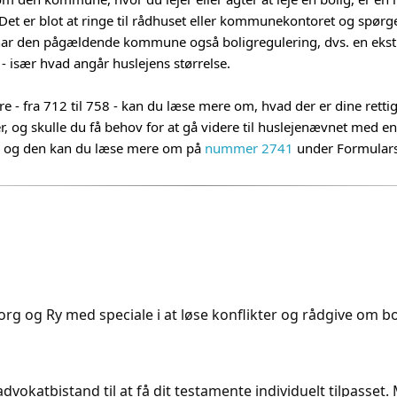
Det er blot at ringe til rådhuset eller kommunekontoret og spø
har den pågældende kommune også boligregulering, dvs. en ekstr
- især hvad angår huslejens størrelse.
- fra 712 til 758 - kan du læse mere om, hvad der er dine rettig
r, og skulle du få behov for at gå videre til huslejenævnet med en
', og den kan du læse mere om på
nummer 2741
under Formular
rg og Ry med speciale i at løse konflikter og rådgive om bol
dvokatbistand til at få dit testamente individuelt tilpasset