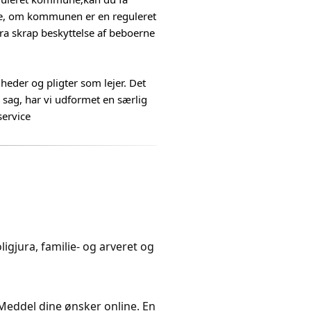
rge, om kommunen er en reguleret
a skrap beskyttelse af beboerne
heder og pligter som lejer. Det
 sag, har vi udformet en særlig
service
igjura, familie- og arveret og
. Meddel dine ønsker online. En