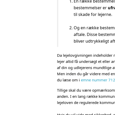
En række bestemmelse
bestemmelser er
ufr
til skade for lejerne.
Og en række bestemmel
aftale. Disse bestem
bliver udtrykkeligt af
Da lejelovgivningen indeholder re
lejer altid få undersøgt et eller a
af din og udlejerens mundtlige af
Men inden du går videre med en ev
du læse om i
emne nummer 71
Tillige skal du være opmærksom 
anden. I en lang række kommuner
lejeloven de regulerede kommun
Hvis du vil vide med sikkerhed, 