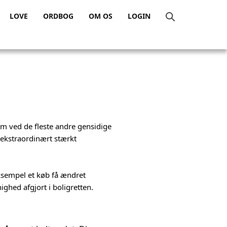
LOVE
ORDBOG
OM OS
LOGIN
om ved de fleste andre gensidige
t ekstraordinært stærkt
 eksempel et køb få ændret
ghed afgjort i boligretten.