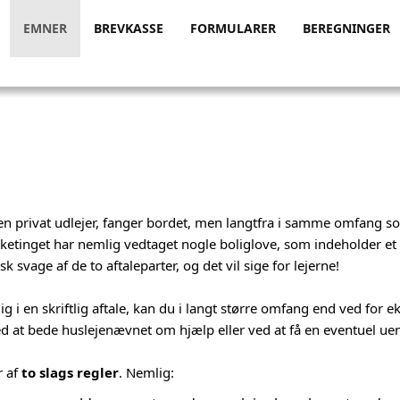
EMNER
BREVKASSE
FORMULARER
BEREGNINGER
en privat udlejer, fanger bordet, men langtfra i samme omfang s
a. Folketinget har nemlig vedtaget nogle boliglove, som indeholder e
 svage af de to aftaleparter, og det vil sige for lejerne!
ig i en skriftlig aftale, kan du i langt større omfang end ved for
ed at bede huslejenævnet om hjælp eller ved at få en eventuel ueni
r af
to slags regler
. Nemlig: