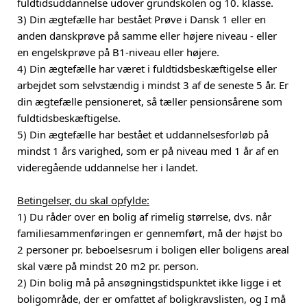
fuldtidsuddannelse udover grundskolen og 10. klasse.
3) Din ægtefælle har bestået Prøve i Dansk 1 eller en
anden danskprøve på samme eller højere niveau - eller
en engelskprøve på B1-niveau eller højere.
4) Din ægtefælle har været i fuldtidsbeskæftigelse eller
arbejdet som selvstændig i mindst 3 af de seneste 5 år. Er
din ægtefælle pensioneret, så tæller pensionsårene som
fuldtidsbeskæftigelse.
5) Din ægtefælle har bestået et uddannelsesforløb på
mindst 1 års varighed, som er på niveau med 1 år af en
videregående uddannelse her i landet.
Betingelser, du skal opfylde:
1) Du råder over en bolig af rimelig størrelse, dvs. når
familiesammenføringen er gennemført, må der højst bo
2 personer pr. beboelsesrum i boligen eller boligens areal
skal være på mindst 20 m2 pr. person.
2) Din bolig må på ansøgningstidspunktet ikke ligge i et
boligområde, der er omfattet af boligkravslisten, og I må