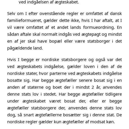
ved indgåelsen af ægteskabet.
Selv om I efter ovenstående regler er omfattet af dansk
familieformueret, gælder dette ikke, hvis I har aftalt, at I
vil være omfattet af et andet lands formueordning. En
sådan aftale skal normalt indgås ved ægtepagt og mindst
en af jer skal have bopæl eller være statsborger i det
pågældende land.
Hvis I begge er nordiske statsborgere
og også var det
ved ægteskabets indgåelse, gælder loven i den af de
nordiske stater, hvor parterne ved ægteskabets indgåelse
bosatte sig. Har begge ægtefæller senere bosat sig i en
anden af staterne og boet der i mindst 2 år, anvendes
denne stats lov i stedet. Har begge ægtefæller tidligere
under ægteskabet været bosat der, eller er begge
ægtefæller statsborgere der, anvendes denne stats lov
dog, så snart ægtefællerne bosætter sig i denne stat. De
nordiske regler gælder kun ægtefæller af modsat køn.