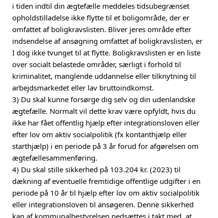
i tiden indtil din ægtefælle meddeles tidsubegrænset
opholdstilladelse ikke flytte til et boligområde, der er
omfattet af boligkravslisten. Bliver jeres område efter
indsendelse af ansøgning omfattet af boligkravslisten, er
I dog ikke tvunget til at flytte. Boligkravslisten er en liste
over socialt belastede områder, særligt i forhold til
kriminalitet, manglende uddannelse eller tilknytning til
arbejdsmarkedet eller lav bruttoindkomst.
3) Du skal kunne forsørge dig selv og din udenlandske
ægtefælle. Normalt vil dette krav være opfyldt, hvis du
ikke har fået offentlig hjælp efter integrationsloven eller
efter lov om aktiv socialpolitik (fx kontanthjælp eller
starthjælp) i en periode på 3 år forud for afgørelsen om
ægtefællesammenføring.
4) Du skal stille sikkerhed på 103.204 kr. (2023) til
dækning af eventuelle fremtidige offentlige udgifter i en
periode på 10 år til hjælp efter lov om aktiv socialpolitik
eller integrationsloven til ansøgeren. Denne sikkerhed
kan af kommunalbestyrelsen nedsættes i takt med, at