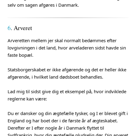
selv om sagen afgøres i Danmark.
6
. Arveret
Arveretten mellem jer skal normalt bedømmes efter
lovgivningen i det land, hvor arveladeren sidst havde sin
faste bopæl.
Statsborgerskabet er ikke afgørende og det er heller ikke
afgørende, i hvilket land dødsboet behandles.
Lad mig til sidst give dig et eksempel på, hvor indviklede
reglerne kan være:
Du er dansker og din ægtefælle tysker, og I er blevet gift i
England og har boet der i de første år af ægteskabet.
Derefter er I efter nogle år i Danmark flyttet til
Sydfrankrig, hvor din ægtefælle pludselig dør. Din arveret