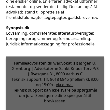
dine ønsker online. En erfaren advokat udformer
testamentet og sender det til dig. Du kan også få
advokatbistand til oprettelse af
fremtidsfuldmagter, ægtepagter, gældsbreve m.v.
Synopsis.dk
Lovsamling, domsreferater, litteraturoversigter,
beregningsprogrammer og formularsamling.
Juridisk informationssøgning for professionelle.
Familieadvokaten.dk v/advokat (H) Jørgen U.
Grønborg | Advokaterne Sankt Knuds Torv P/S
| Ryesgade 31, 8000 Aarhus C
Teknisk support: Tlf.
8618 6846
(mellem kl. 9:00
og 15:00) -
via e-mail
.
Teknisk support kan ikke svare på spørgsmål
om jura. Send gerne dine spørgsmål til
brevkassen
.