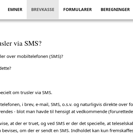
EMNER
BREVKASSE
FORMULARER
BEREGNINGER
usler via SMS?
ler over mobiltelefonen (SMS)?
dette?
ecielt om trusler via SMS.
 telefonen, i brev, e-mail, SMS, o.s.v. og naturligvis direkte ove
endes - blot man havde til hensigt at vedkommende (forurettede) 
se, at der er truet, og ved SMS er der det specielle, at teleselsk
n bevises, om der er sendt en SMS. Indholdet kan kun fremskaffes