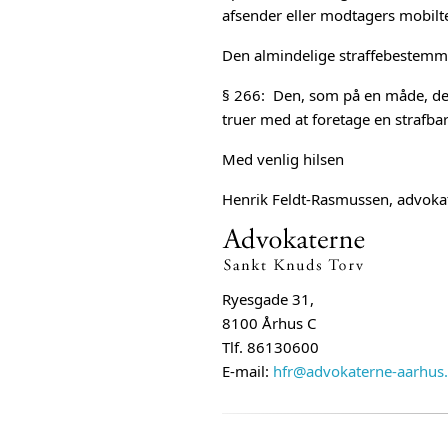
afsender eller modtagers mobiltele
Den almindelige straffebestemmels
§ 266: Den, som på en måde, der e
truer med at foretage en strafbar
Med venlig hilsen
Henrik Feldt-Rasmussen, advokat
Ryesgade 31,
8100 Århus C
Tlf. 86130600
E-mail:
hfr@advokaterne-aarhus