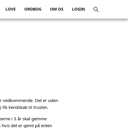
LOVE
ORDBOG
OM OS
LOGIN
r for vedkommende. Det er uden
fik kendskab til truslen.
aberne i 3 år skal gemme
 hvis det er gemt på enten