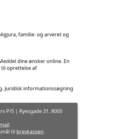
igjura, familie- og arveret og
. Meddel dine ønsker online. En
il oprettelse af
. Juridisk informationssøgning
rv P/S | Ryesgade 31, 8000
-mail
.
mål til
brevkassen
.