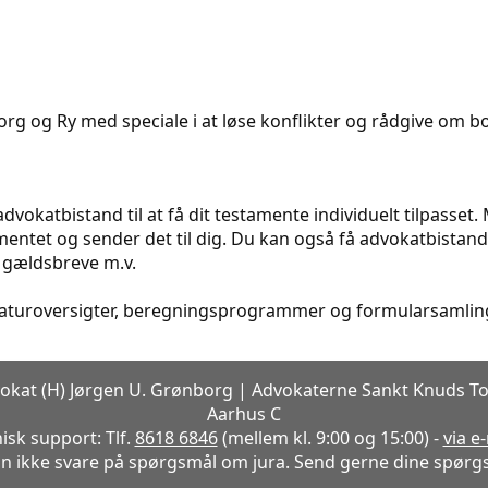
rg og Ry med speciale i at løse konflikter og rådgive om bol
dvokatbistand til at få dit testamente individuelt tilpasset
ntet og sender det til dig. Du kan også få advokatbistand t
 gældsbreve m.v.
eraturoversigter, beregningsprogrammer og formularsamling
okat (H) Jørgen U. Grønborg | Advokaterne Sankt Knuds To
Aarhus C
isk support: Tlf.
8618 6846
(mellem kl. 9:00 og 15:00) -
via e
n ikke svare på spørgsmål om jura. Send gerne dine spørgs