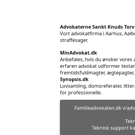
Advokaterne Sankt Knuds Torv
Vort advokatfirma i Aarhus, Aalbo
straffesager.
MinAdvokat.dk
Anbefales, hvis du ønsker vores a
erfaren advokat udformer testame
fremtidsfuldmagter, ægtepagter,
Synopsis.dk
Lovsamling, domsreferater, litt
for professionelle.
Familieadvokaten.dk v/adv
Tekn
Teknisk support ka