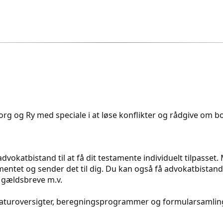
rg og Ry med speciale i at løse konflikter og rådgive om bol
dvokatbistand til at få dit testamente individuelt tilpasset
ntet og sender det til dig. Du kan også få advokatbistand t
 gældsbreve m.v.
eraturoversigter, beregningsprogrammer og formularsamling