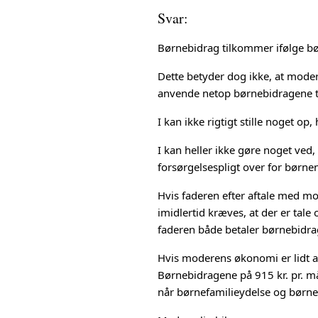
Svar:
Børnebidrag tilkommer ifølge bør
Dette betyder dog ikke, at modere
anvende netop børnebidragene ti
I kan ikke rigtigt stille noget o
I kan heller ikke gøre noget ve
forsørgelsespligt over for børne
Hvis faderen efter aftale med mo
imidlertid kræves, at der er tale
faderen både betaler børnebidrag 
Hvis moderens økonomi er lidt ans
Børnebidragene på 915 kr. pr. mån
når børnefamilieydelse og børnet