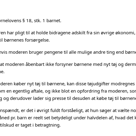
nelovens § 18, stk. 1 barnet.
n har pligt til at holde bidragene adskilt fra sin øvrige økonomi, 
l børnenes forsørgelse.
p, hvis moderen bruger pengene til alle mulige andre ting end børn
d, at moderen åbenbart ikke forsyner børnene med nyt tøj og de
ne.
deren køber nyt tøj til børnene, kan disse tøjudgifter modregne
 om en egentlig aftale, og ikke blot en opfordring fra moderen, som
og derudover lader sig presse til desuden at købe tøj til børnene
pændt, er det i øvrigt fuldt forståeligt, at hun søger at vælte no
ed pr. barn er reelt set betydeligt under halvdelen af, hvad det 
ilskud er taget i betragtning.