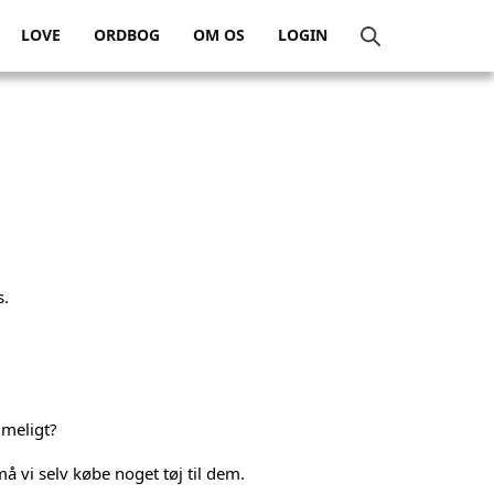
LOVE
ORDBOG
OM OS
LOGIN
s.
imeligt?
må vi selv købe noget tøj til dem.