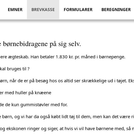
EMNER
BREVKASSE
FORMULARER
BEREGNINGER
børnebidragene på sig selv.
gere ægteskab. Han betaler 1.830 kr. pr. måned i børnepenge.
al bruges til ?
rn, når de er på besøg hos os altid ser skrækkelige ud i tøjet. Ek
er med huller på knæene
de de kun gummistøvler med for.
ve børn, og vi har da også købt lidt tøj til dem, men kan det være r
b og ekskonen ringer og siger, at hvis vi vil have børnene med, så 