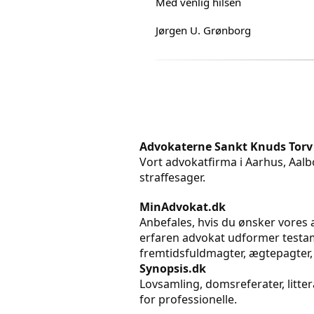
Med venlig hilsen
Jørgen U. Grønborg
Advokaterne Sankt Knuds Torv
Vort advokatfirma i Aarhus, Aalbo
straffesager.
MinAdvokat.dk
Anbefales, hvis du ønsker vores a
erfaren advokat udformer testame
fremtidsfuldmagter, ægtepagter,
Synopsis.dk
Lovsamling, domsreferater, litt
for professionelle.