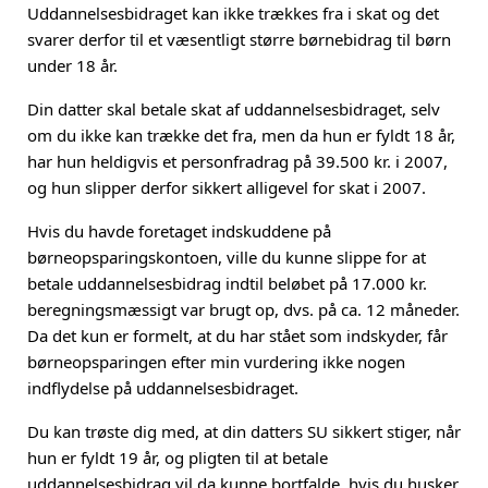
Uddannelsesbidraget kan ikke trækkes fra i skat og det
svarer derfor til et væsentligt større børnebidrag til børn
under 18 år.
Din datter skal betale skat af uddannelsesbidraget, selv
om du ikke kan trække det fra, men da hun er fyldt 18 år,
har hun heldigvis et personfradrag på 39.500 kr. i 2007,
og hun slipper derfor sikkert alligevel for skat i 2007.
Hvis du havde foretaget indskuddene på
børneopsparingskontoen, ville du kunne slippe for at
betale uddannelsesbidrag indtil beløbet på 17.000 kr.
beregningsmæssigt var brugt op, dvs. på ca. 12 måneder.
Da det kun er formelt, at du har stået som indskyder, får
børneopsparingen efter min vurdering ikke nogen
indflydelse på uddannelsesbidraget.
Du kan trøste dig med, at din datters SU sikkert stiger, når
hun er fyldt 19 år, og pligten til at betale
uddannelsesbidrag vil da kunne bortfalde, hvis du husker