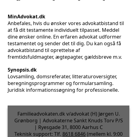
MinAdvokat.dk
Anbefales, hvis du ønsker vores advokatbistand til
at få dit testamente individuelt tilpasset. Meddel
dine ønsker online. En erfaren advokat udformer
testamentet og sender det til dig. Du kan også få
advokatbistand til oprettelse af
fremtidsfuldmagter, ægtepagter, gældsbreve m.v.
Synopsis.dk
Lovsamling, domsreferater, litteraturoversigter,
beregningsprogrammer og formularsamling.
Juridisk informationssøgning for professionelle.
Familieadvokaten.dk v/advokat (H) Jørgen U.
Grønborg | Advokaterne Sankt Knuds Torv P/S
| Ryesgade 31, 8000 Aarhus C
Teknisk support: Tlf.
8618 6846
(mellem kl. 9:00