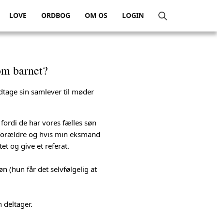
LOVE
ORDBOG
OM OS
LOGIN
om barnet?
edtage sin samlever til møder
fordi de har vores fælles søn
r forældre og hvis min eksmand
t og give et referat.
n (hun får det selvfølgelig at
n deltager.