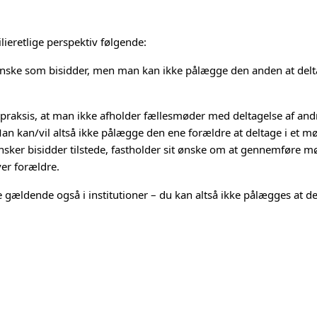
lieretlige perspektiv følgende:
nske som bisidder, men man kan ikke pålægge den anden at del
st praksis, at man ikke afholder fællesmøder med deltagelse af an
n kan/vil altså ikke pålægge den ene forældre at deltage i et
nsker bisidder tilstede, fastholder sit ønske om at gennemføre 
er forældre.
ldende også i institutioner – du kan altså ikke pålægges at del