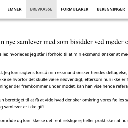
EMNER
BREVKASSE
FORMULARER
BEREGNINGER
sin nye samlever med som bisidder ved møder 
æller, hvorledes jeg står i forhold til at min eksmand ønsker at m
. Jeg kan sagtens forstå min eksmand ønsker hendes deltagelse, 
ikke se hvorfor det skulle være nødvendigt, eftersom hun ikke e
sninger der fremkommer under mødet, kan han vise hende referate
berettiget til at få at vide hvad der sker omkring vores fælles sø
 samlever er ikke gift.
område og kan ikke se det rent retslige ej heller praktiske i at hu