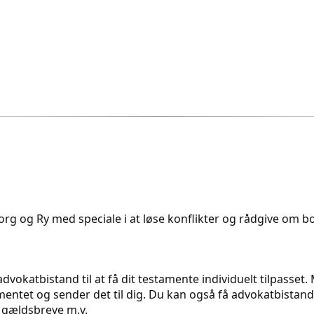
rg og Ry med speciale i at løse konflikter og rådgive om bol
dvokatbistand til at få dit testamente individuelt tilpasset
ntet og sender det til dig. Du kan også få advokatbistand t
 gældsbreve m.v.