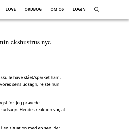
LOVE
ORDBOG
OM OS
LOGIN
 min ekshustrus nye
skulle have slået/sparket ham.
vores søns udsagn, rejste hun
ngst for. Jeg prøvede
sse udsagn. Hendes reaktion var, at
 i en situation med en søn, der