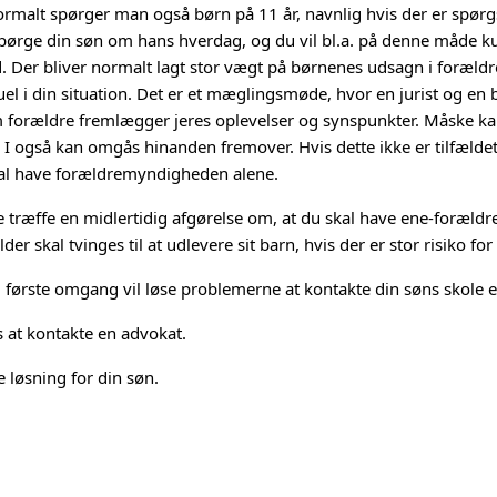
malt spørger man også børn på 11 år, navnlig hvis der er spørg
pørge din søn om hans hverdag, og du vil bl.a. på denne måde kun
d. Der bliver normalt lagt stor vægt på børnenes udsagn i foræl
l i din situation. Det er et mæglingsmøde, hvor en jurist og en 
forældre fremlægger jeres oplevelser og synspunkter. Måske ka
å I også kan omgås hinanden fremover. Hvis dette ikke er tilfælde
kal have forældremyndigheden alene.
e træffe en midlertidig afgørelse om, at du skal have ene-foræld
er skal tvinges til at udlevere sit barn, hvis der er stor risiko fo
 i første omgang vil løse problemerne at kontakte din søns skole 
ks at kontakte en advokat.
e løsning for din søn.