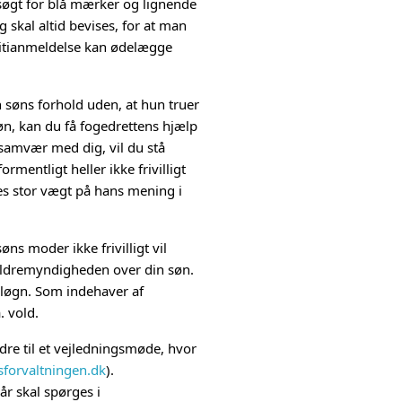
ersøgt for blå mærker og lignende
g skal altid bevises, for at man
litianmeldelse kan ødelægge
søns forhold uden, at hun truer
øn, kan du få fogedrettens hjælp
l samvær med dig, vil du stå
mentligt heller ikke frivilligt
es stor vægt på hans mening i
ns moder ikke frivilligt vil
rældremyndigheden over din søn.
 løgn. Som indehaver af
. vold.
re til et vejledningsmøde, hvor
forvaltningen.dk
).
år skal spørges i