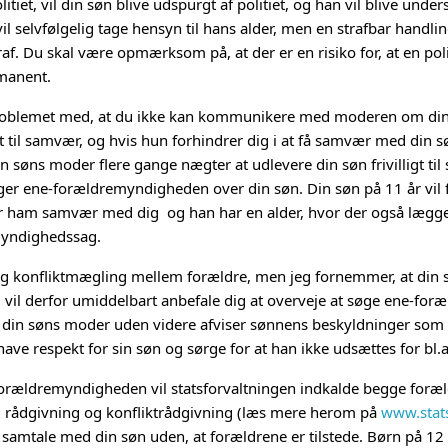
litiet, vil din søn blive udspurgt af politiet, og han vil blive und
vil selvfølgelig tage hensyn til hans alder, men en strafbar handlin
. Du skal være opmærksom på, at der er en risiko for, at en po
rmanent.
problemet med, at du ikke kan kommunikere med moderen om din 
til samvær, og hvis hun forhindrer dig i at få samvær med din s
 din søns moder flere gange nægter at udlevere din søn frivilligt ti
ger ene-forældremyndigheden over din søn. Din søn på 11 år vil for
er ham samvær med dig  og han har en alder, hvor der også lægg
yndighedssag.
llig konfliktmægling mellem forældre, men jeg fornemmer, at din sø
g vil derfor umiddelbart anbefale dig at overveje at søge ene-fo
t din søns moder uden videre afviser sønnens beskyldninger som
e respekt for sin søn og sørge for at han ikke udsættes for bl.a
forældremyndigheden vil statsforvaltningen indkalde begge foræld
ig rådgivning og konfliktrådgivning (læs mere herom på
www.stats
 samtale med din søn uden, at forældrene er tilstede. Børn på 12 