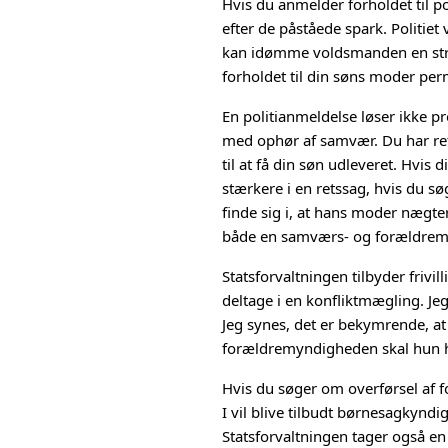
Hvis du anmelder forholdet til po
efter de påståede spark. Politiet 
kan idømme voldsmanden en straf
forholdet til din søns moder pe
En politianmeldelse løser ikke 
med ophør af samvær. Du har ret 
til at få din søn udleveret. Hvis
stærkere i en retssag, hvis du sø
finde sig i, at hans moder nægt
både en samværs- og forældrem
Statsforvaltningen tilbyder frivi
deltage i en konfliktmægling. Je
Jeg synes, det er bekymrende, a
forældremyndigheden skal hun hav
Hvis du søger om overførsel af 
I vil blive tilbudt børnesagkynd
Statsforvaltningen tager også en