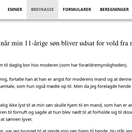
EMNER
BREVKASSE
FORMULARER
BEREGNINGER
, når min 11-årige søn bliver udsat for vold fra
 som til daglig bor hos moderen (som har forældremyndigheden).
ig, fortalte han at han er angst for moderens mand og at denne 
amtale, som hun også mødte op til. Men da jeg forelagde hende 
elig ikke lyst til at min søn skulle hjem til en mand, som han er a
eren til fornuft og sagde at hun blev nødt til at forholde sig til di
 at sønnen lyver.
var jeg tvunget til at sende min søn hjem til hende. Nu står jeg