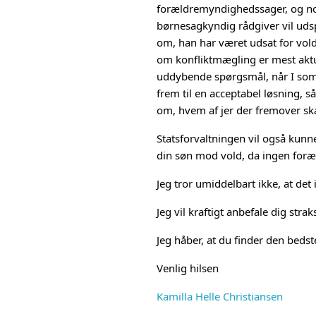
forældremyndighedssager, og nor
børnesagkyndig rådgiver vil uds
om, han har været udsat for vol
om konfliktmægling er mest aktue
uddybende spørgsmål, når I som 
frem til en acceptabel løsning, s
om, hvem af jer der fremover s
Statsforvaltningen vil også kunn
din søn mod vold, da ingen foræld
Jeg tror umiddelbart ikke, at det
Jeg vil kraftigt anbefale dig stra
Jeg håber, at du finder den bedst
Venlig hilsen
Kamilla Helle Christiansen