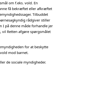
smål om f.eks. vold. En
ne få bekræftet eller afkræftet
dremyndighedssager. Tilbuddet
børnesagkyndig rådgiver stiller
n I på denne måde forhandle jer
t, vil Retten afgøre spørgsmålet
remyndigheden for at beskytte
r vold mod barnet.
eller de sociale myndigheder.