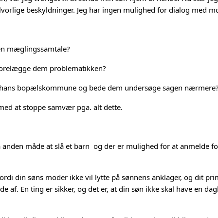
orlige beskyldninger. Jeg har ingen mulighed for dialog med m
en mæglingssamtale?
 forelægge dem problematikken?
kte hans bopælskommune og bede dem undersøge sagen nærmere
med at stoppe samvær pga. alt dette.
å anden måde at slå et barn  og der er mulighed for at anmelde forh
 fordi din søns moder ikke vil lytte på sønnens anklager, og dit p
e af. En ting er sikker, og det er, at din søn ikke skal have en da