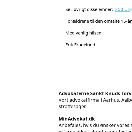
Se i øvrigt disse emner:
350 Ung
Forældrene til den omtalte 16-år
Med venlig hilsen
Erik Frodelund
Advokaterne Sankt Knuds Torv
Vort advokatfirma i Aarhus, Aalbo
straffesager.
MinAdvokat.dk
Anbefales, hvis du ønsker vores a
erfaren advokat udformer testame