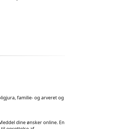
igjura, familie- og arveret og
. Meddel dine ønsker online. En
il oprettelse af