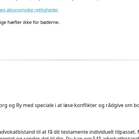
es økonomiske rettigheder
ige hæfter ikke for bøderne.
rg og Ry med speciale i at løse konflikter og rådgive om bol
dvokatbistand til at få dit testamente individuelt tilpasset
ntet og sender det til dig. Du kan også få advokatbistand t