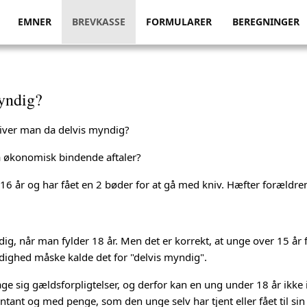
EMNER
BREVKASSE
FORMULARER
BEREGNINGER
myndig?
liver man da delvis myndig?
å økonomisk bindende aftaler?
 16 år og har fået en 2 bøder for at gå med kniv. Hæfter forældren
dig, når man fylder 18 år. Men det er korrekt, at unge over 15 år f
dighed måske kalde det for "delvis myndig".
age sig gældsforpligtelser, og derfor kan en ung under 18 år ik
tant og med penge, som den unge selv har tjent eller fået til sin 