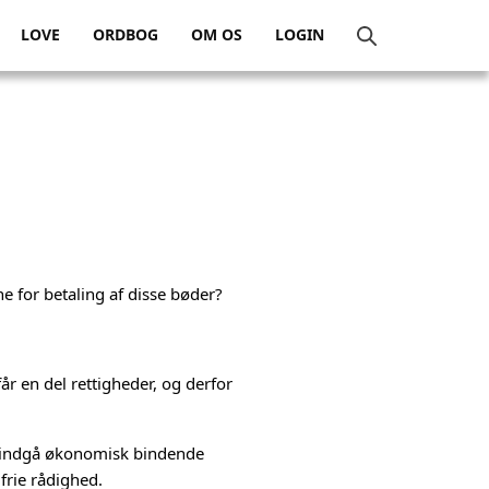
LOVE
ORDBOG
OM OS
LOGIN
e for betaling af disse bøder?
år en del rettigheder, og derfor
ke indgå økonomisk bindende
frie rådighed.