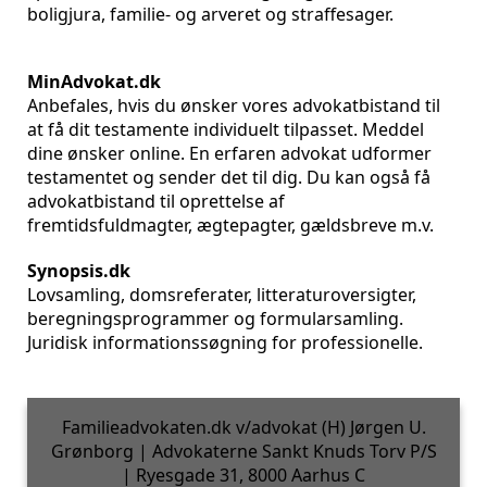
boligjura, familie- og arveret og straffesager.
MinAdvokat.dk
Anbefales, hvis du ønsker vores advokatbistand til
at få dit testamente individuelt tilpasset. Meddel
dine ønsker online. En erfaren advokat udformer
testamentet og sender det til dig. Du kan også få
advokatbistand til oprettelse af
fremtidsfuldmagter, ægtepagter, gældsbreve m.v.
Synopsis.dk
Lovsamling, domsreferater, litteraturoversigter,
beregningsprogrammer og formularsamling.
Juridisk informationssøgning for professionelle.
Familieadvokaten.dk v/advokat (H) Jørgen U.
Grønborg | Advokaterne Sankt Knuds Torv P/S
| Ryesgade 31, 8000 Aarhus C