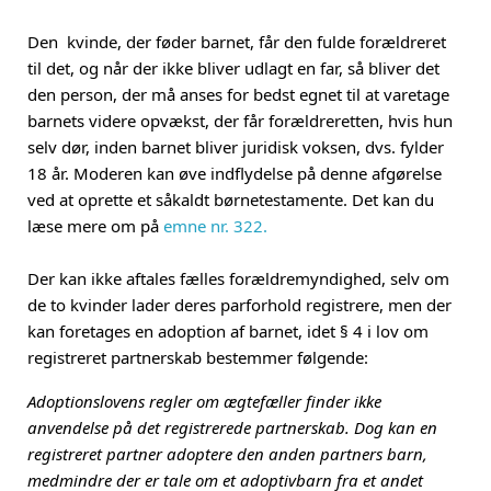
Den kvinde, der føder barnet, får den fulde forældreret
til det, og når der ikke bliver udlagt en far, så bliver det
den person, der må anses for bedst egnet til at varetage
barnets videre opvækst, der får forældreretten, hvis hun
selv dør, inden barnet bliver juridisk voksen, dvs. fylder
18 år. Moderen kan øve indflydelse på denne afgørelse
ved at oprette et såkaldt børnetestamente. Det kan du
læse mere om på
emne nr. 322.
Der kan ikke aftales fælles forældremyndighed, selv om
de to kvinder lader deres parforhold registrere, men der
kan foretages en adoption af barnet, idet § 4 i lov om
registreret partnerskab bestemmer følgende:
Adoptionslovens regler om ægtefæller finder ikke
anvendelse på det registrerede partnerskab. Dog kan en
registreret partner adoptere den anden partners barn,
medmindre der er tale om et adoptivbarn fra et andet