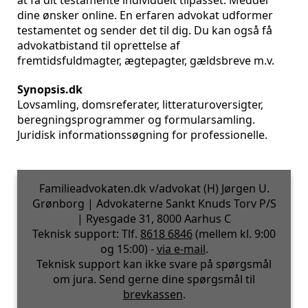
at få dit testamente individuelt tilpasset. Meddel
dine ønsker online. En erfaren advokat udformer
testamentet og sender det til dig. Du kan også få
advokatbistand til oprettelse af
fremtidsfuldmagter, ægtepagter, gældsbreve m.v.
Synopsis.dk
Lovsamling, domsreferater, litteraturoversigter,
beregningsprogrammer og formularsamling.
Juridisk informationssøgning for professionelle.
Familieadvokaten.dk v/advokat (H) Jørgen U.
Grønborg | Advokaterne Sankt Knuds Torv P/S
| Ryesgade 31, 8000 Aarhus C
Teknisk support: Tlf.
8618 6846
(mellem kl. 9:00
og 15:00) -
via e-mail
.
Teknisk support kan ikke svare på spørgsmål
om jura. Send gerne dine spørgsmål til
brevkassen
.