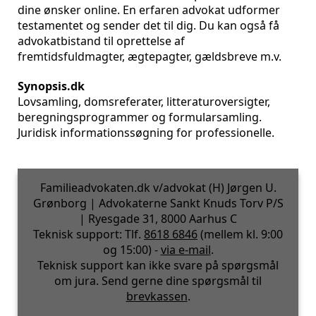
dine ønsker online. En erfaren advokat udformer
testamentet og sender det til dig. Du kan også få
advokatbistand til oprettelse af
fremtidsfuldmagter, ægtepagter, gældsbreve m.v.
Synopsis.dk
Lovsamling, domsreferater, litteraturoversigter,
beregningsprogrammer og formularsamling.
Juridisk informationssøgning for professionelle.
Familieadvokaten.dk v/advokat (H) Jørgen U.
Grønborg | Advokaterne Sankt Knuds Torv P/S
| Ryesgade 31, 8000 Aarhus C
Teknisk support: Tlf.
8618 6846
(mellem kl. 9:00
og 15:00) -
via e-mail
.
Teknisk support kan ikke svare på spørgsmål
om jura. Send gerne dine spørgsmål til
brevkassen
.