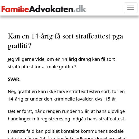
Tog
nav
Kan en 14-årig få sort straffeattest pga
graffiti?
Jeg vil gerne vide, om en 14 årig dreng kan få sort
straffeattest for at male graffiti ?
SVAR.
Nej, graffitien kan ikke farve straffeattesten sort, for en
14-årig er under den kriminelle lavalder, dvs. 15 år.
Det er først, når drengen runder 15 år, at hans ulovlige
handlinger må registreres og indgå i hans straffeattest.
I værste fald kan politiet kontakte kommunens sociale
udvalg, når en 14-årig begår handlinger, der ellers ville