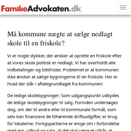
Tog
nav
Må kommune nægte at sælge nedlagt
skole til en friskole?
Vi er nogle stykker, der ønsker at oprette en friskole efter
at vores skole politisk er nedlagt. Vi har overholdt alle
indbetalinger og tidsfrister. Problemet er at kommunen
ikke ønsker at sælge bygningerne til en friskole. Her er
hvad der står i aftalegrundlaget fra kommunen:
De ledige skolebygninger: Som udgangspunkt udbydes
de ledige skolebygninger til salg. Forinden undersøges
dog, om der til andre eller til kommunale formål, som
selv kan finansiere de tilhørende driftsudgifter, er brug
for lokalerne. Forligspartierne er enige om i forbindelse
med evt. udbud og salg, at det skal være et vilkår, at