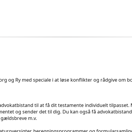
rg og Ry med speciale i at løse konflikter og rådgive om bol
dvokatbistand til at få dit testamente individuelt tilpasset
ntet og sender det til dig. Du kan også få advokatbistand t
 gældsbreve m.v.
eraturoversigter, beregningsprogrammer og formularsamling