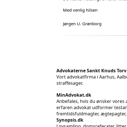
Med venlig hilsen
Jørgen U. Grønborg
Advokaterne Sankt Knuds Torv
Vort advokatfirma i Aarhus, Aalbo
straffesager.
MinAdvokat.dk
Anbefales, hvis du ønsker vores a
erfaren advokat udformer testame
fremtidsfuldmagter, ægtepagter,
Synopsis.dk
Lovsamling, domsreferater, litt