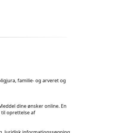
igjura, familie- og arveret og
. Meddel dine ønsker online. En
il oprettelse af
. Juridisk informationssøgning