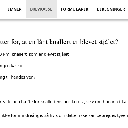
EMNER
BREVKASSE
FORMULARER
BEREGNINGER
er for, at en lånt knallert er blevet stjålet?
 km. knallert, som er blevet stjålet.
 ingen kasko.
ing til hendes ven?
, ville hun hæfte for knallertens bortkomst, selv om hun intet ka
ikke for mindreårige, så hvis din datter ikke kan bebrejdes tyveri