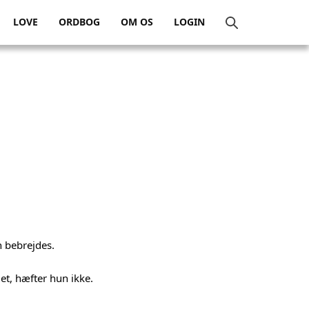
LOVE
ORDBOG
OM OS
LOGIN
n bebrejdes.
et, hæfter hun ikke.